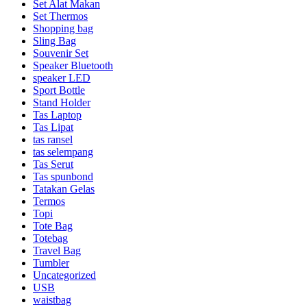
Set Alat Makan
Set Thermos
Shopping bag
Sling Bag
Souvenir Set
Speaker Bluetooth
speaker LED
Sport Bottle
Stand Holder
Tas Laptop
Tas Lipat
tas ransel
tas selempang
Tas Serut
Tas spunbond
Tatakan Gelas
Termos
Topi
Tote Bag
Totebag
Travel Bag
Tumbler
Uncategorized
USB
waistbag