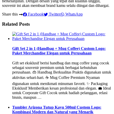
berkelanjutan. Dengan desain yang tepat dan kualitas unggul,
souvenir ini akan membuat brand kamu selalu diingat dan dihargai.
Share this
Facebook
Twitter
WhatsApp
Related Posts
Gift Set 2 in 1 (Handbag + Mug Coffee) Custom Logo:
Paket Merchandise Elegan untuk Perusahaan
Gift set eksklusif berisi handbag dan mug coffee yang cocok
sebagai souvenir premium untuk berbagai kebutuhan
perusahaan. 👜 Handbag Berkualitas Praktis digunakan untuk
aktivitas sehari-hari. ☕ Mug Coffee Premium Nyaman
digunakan untuk menikmati minuman favorit. ✨ Packaging
Eksklusif Memberikan kesan profesional dan elegan. 💼 Ideal
untuk Corporate Gift Cocok untuk hadiah pelanggan, relasi
bisnis, maupun …
Tumbler Arizona Tutup Kayu 500ml Custom Logo:
Kombinasi Modern dan Natural yang Menarik