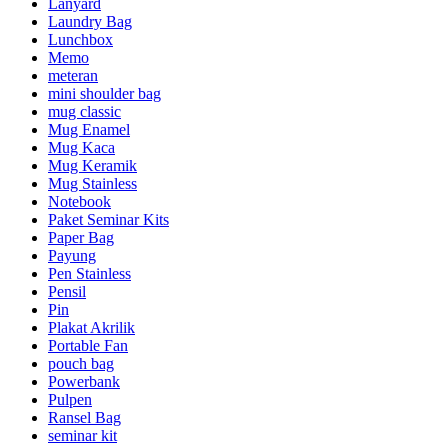
Lanyard
Laundry Bag
Lunchbox
Memo
meteran
mini shoulder bag
mug classic
Mug Enamel
Mug Kaca
Mug Keramik
Mug Stainless
Notebook
Paket Seminar Kits
Paper Bag
Payung
Pen Stainless
Pensil
Pin
Plakat Akrilik
Portable Fan
pouch bag
Powerbank
Pulpen
Ransel Bag
seminar kit