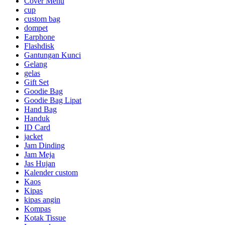
Cover Menu
cup
custom bag
dompet
Earphone
Flashdisk
Gantungan Kunci
Gelang
gelas
Gift Set
Goodie Bag
Goodie Bag Lipat
Hand Bag
Handuk
ID Card
jacket
Jam Dinding
Jam Meja
Jas Hujan
Kalender custom
Kaos
Kipas
kipas angin
Kompas
Kotak Tissue