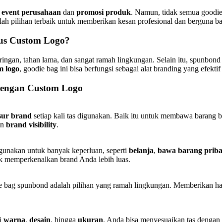
k
event perusahaan
dan
promosi produk
. Namun, tidak semua goodi
ah pilihan terbaik untuk memberikan kesan profesional dan berguna 
us Custom Logo?
ingan, tahan lama, dan sangat ramah lingkungan. Selain itu, spunbon
m logo
, goodie bag ini bisa berfungsi sebagai alat branding yang efek
engan Custom Logo
sur brand
setiap kali tas digunakan. Baik itu untuk membawa barang be
an
brand visibility
.
gunakan untuk banyak keperluan, seperti
belanja
,
bawa barang priba
uk memperkenalkan brand Anda lebih luas.
e bag spunbond adalah pilihan yang ramah lingkungan. Memberikan ha
ri
warna
,
desain
, hingga
ukuran
. Anda bisa menyesuaikan tas denga