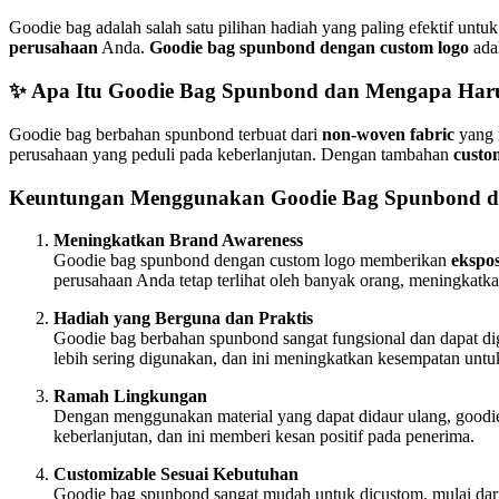
Goodie bag adalah salah satu pilihan hadiah yang paling efektif untu
perusahaan
Anda.
Goodie bag spunbond dengan custom logo
adal
✨ Apa Itu Goodie Bag Spunbond dan Mengapa Har
Goodie bag berbahan spunbond terbuat dari
non-woven fabric
yang r
perusahaan yang peduli pada keberlanjutan. Dengan tambahan
custo
Keuntungan Menggunakan Goodie Bag Spunbond d
Meningkatkan Brand Awareness
Goodie bag spunbond dengan custom logo memberikan
ekspo
perusahaan Anda tetap terlihat oleh banyak orang, meningkatk
Hadiah yang Berguna dan Praktis
Goodie bag berbahan spunbond sangat fungsional dan dapat di
lebih sering digunakan, dan ini meningkatkan kesempatan unt
Ramah Lingkungan
Dengan menggunakan material yang dapat didaur ulang, goodi
keberlanjutan, dan ini memberi kesan positif pada penerima.
Customizable Sesuai Kebutuhan
Goodie bag spunbond sangat mudah untuk dicustom, mulai da