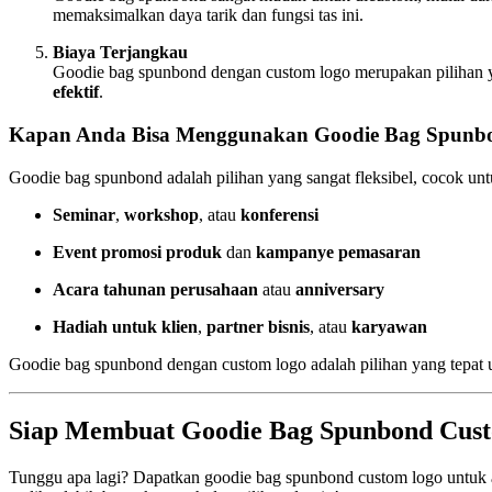
memaksimalkan daya tarik dan fungsi tas ini.
Biaya Terjangkau
Goodie bag spunbond dengan custom logo merupakan pilihan yan
efektif
.
Kapan Anda Bisa Menggunakan Goodie Bag Spunb
Goodie bag spunbond adalah pilihan yang sangat fleksibel, cocok unt
Seminar
,
workshop
, atau
konferensi
Event promosi produk
dan
kampanye pemasaran
Acara tahunan perusahaan
atau
anniversary
Hadiah untuk klien
,
partner bisnis
, atau
karyawan
Goodie bag spunbond dengan custom logo adalah pilihan yang tepa
Siap Membuat Goodie Bag Spunbond Cus
Tunggu apa lagi? Dapatkan goodie bag spunbond custom logo untuk 