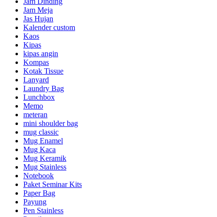
Jam Dinding
Jam Meja
Jas Hujan
Kalender custom
Kaos
Kipas
kipas angin
Kompas
Kotak Tissue
Lanyard
Laundry Bag
Lunchbox
Memo
meteran
mini shoulder bag
mug classic
Mug Enamel
Mug Kaca
Mug Keramik
Mug Stainless
Notebook
Paket Seminar Kits
Paper Bag
Payung
Pen Stainless