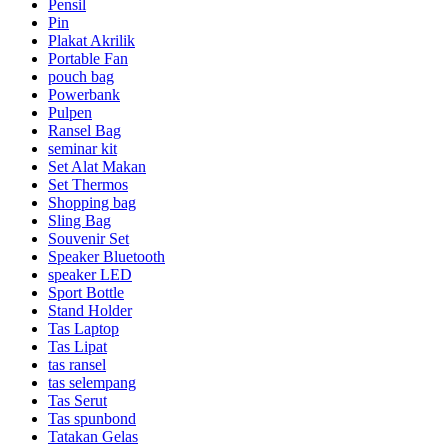
Pensil
Pin
Plakat Akrilik
Portable Fan
pouch bag
Powerbank
Pulpen
Ransel Bag
seminar kit
Set Alat Makan
Set Thermos
Shopping bag
Sling Bag
Souvenir Set
Speaker Bluetooth
speaker LED
Sport Bottle
Stand Holder
Tas Laptop
Tas Lipat
tas ransel
tas selempang
Tas Serut
Tas spunbond
Tatakan Gelas