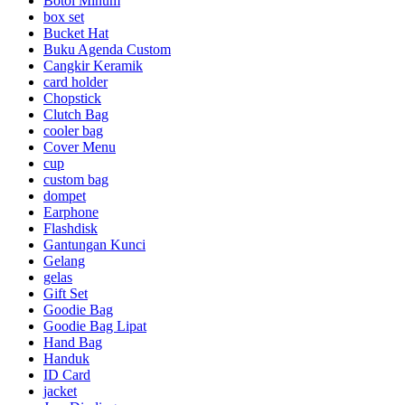
Botol Minum
box set
Bucket Hat
Buku Agenda Custom
Cangkir Keramik
card holder
Chopstick
Clutch Bag
cooler bag
Cover Menu
cup
custom bag
dompet
Earphone
Flashdisk
Gantungan Kunci
Gelang
gelas
Gift Set
Goodie Bag
Goodie Bag Lipat
Hand Bag
Handuk
ID Card
jacket