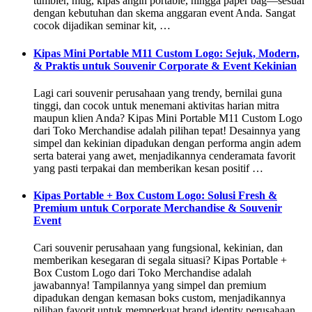
tumbler, mug, kipas angin portable, hingga paper bag—sesuai
dengan kebutuhan dan skema anggaran event Anda. Sangat
cocok dijadikan seminar kit, …
Kipas Mini Portable M11 Custom Logo: Sejuk, Modern,
& Praktis untuk Souvenir Corporate & Event Kekinian
Lagi cari souvenir perusahaan yang trendy, bernilai guna
tinggi, dan cocok untuk menemani aktivitas harian mitra
maupun klien Anda? Kipas Mini Portable M11 Custom Logo
dari Toko Merchandise adalah pilihan tepat! Desainnya yang
simpel dan kekinian dipadukan dengan performa angin adem
serta baterai yang awet, menjadikannya cenderamata favorit
yang pasti terpakai dan memberikan kesan positif …
Kipas Portable + Box Custom Logo: Solusi Fresh &
Premium untuk Corporate Merchandise & Souvenir
Event
Cari souvenir perusahaan yang fungsional, kekinian, dan
memberikan kesegaran di segala situasi? Kipas Portable +
Box Custom Logo dari Toko Merchandise adalah
jawabannya! Tampilannya yang simpel dan premium
dipadukan dengan kemasan boks custom, menjadikannya
pilihan favorit untuk memperkuat brand identity perusahaan