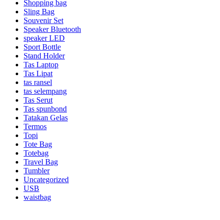
Shopping bag
Sling Bag
Souvenir Set
Speaker Bluetooth
speaker LED
Sport Bottle
Stand Holder
Tas Laptop
Tas Lipat
tas ransel
tas selempang
Tas Serut
Tas spunbond
Tatakan Gelas
Termos
Topi
Tote Bag
Totebag
Travel Bag
Tumbler
Uncategorized
USB
waistbag