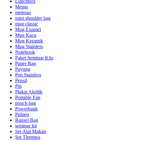
Lunchbox
Memo
meteran
mini shoulder bag
mug classic
Mug Enamel
Mug Kaca
Mug Keramik
Mug Stainless
Notebook
Paket Seminar Kits
Paper Bag
Payung
Pen Stainless
Pensil
Pin
Plakat Akrilik
Portable Fan
pouch bag
Powerbank
Pulpen
Ransel Bag
seminar kit
Set Alat Makan
Set Thermos