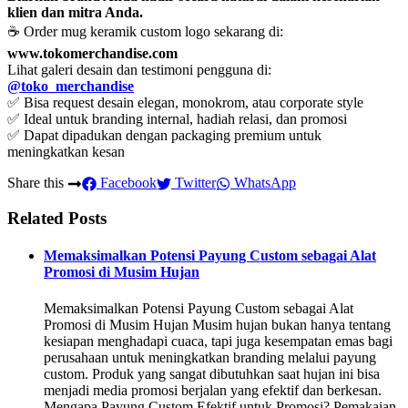
klien dan mitra Anda.
☕ Order mug keramik custom logo sekarang di:
www.tokomerchandise.com
Lihat galeri desain dan testimoni pengguna di:
@toko_merchandise
✅ Bisa request desain elegan, monokrom, atau corporate style
✅ Ideal untuk branding internal, hadiah relasi, dan promosi
✅ Dapat dipadukan dengan packaging premium untuk
meningkatkan kesan
Share this
Facebook
Twitter
WhatsApp
Related Posts
Memaksimalkan Potensi Payung Custom sebagai Alat
Promosi di Musim Hujan
Memaksimalkan Potensi Payung Custom sebagai Alat
Promosi di Musim Hujan Musim hujan bukan hanya tentang
kesiapan menghadapi cuaca, tapi juga kesempatan emas bagi
perusahaan untuk meningkatkan branding melalui payung
custom. Produk yang sangat dibutuhkan saat hujan ini bisa
menjadi media promosi berjalan yang efektif dan berkesan.
Mengapa Payung Custom Efektif untuk Promosi? Pemakaian