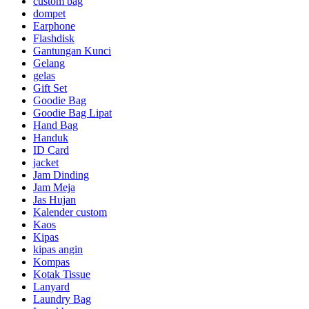
custom bag
dompet
Earphone
Flashdisk
Gantungan Kunci
Gelang
gelas
Gift Set
Goodie Bag
Goodie Bag Lipat
Hand Bag
Handuk
ID Card
jacket
Jam Dinding
Jam Meja
Jas Hujan
Kalender custom
Kaos
Kipas
kipas angin
Kompas
Kotak Tissue
Lanyard
Laundry Bag