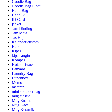
Goodie Bag
Goodie Bag Lipat
Hand Bag
Handuk
ID Card
jacket
Jam Dinding
Jam Meja
Jas Hujan
Kalender custom
Kaos
Kipas
kipas angin
Kompas
Kotak Tissue
Lanyard
Laundry Bag
Lunchbox
Memo
meteran
mini shoulder bag
mug classic
Mug Enamel
Mug Kaca
Mug Keramik