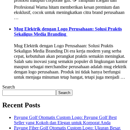
promosi maupun corporate gift. ☕ Tampilan Elegan dan
Profesional Warna hitam memberikan kesan premium dan
eksklusif, cocok untuk meningkatkan citra brand perusahaan
…
Mug Elektrik dengan Logo Perusahaan: Solusi Praktis
Sekaligus Media Branding
Mug Elektrik dengan Logo Perusahaan: Solusi Praktis
Sekaligus Media Branding Di era kerja modern yang serba
cepat, kebutuhan akan perangkat praktis semakin meningkat.
Salah satu inovasi yang semakin populer di lingkungan kantor
maupun sebagai merchandise perusahaan adalah mug elektrik
dengan logo perusahaan. Produk ini tidak hanya berfungsi
untuk menjaga minuman tetap hangat, tetapi juga menjadi …
Search
Search
Recent Posts
Payung Golf Otomatis Custom Logo: Payung Golf Best
Seller yang Kokoh dan Elegan untuk Korporat Anda
Payung Fiber Golf Otomatis Custom Logo: Ukuran Besar,