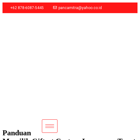
+62 878-6087-5445
pancamitra@yahoo.co.id
Panduan