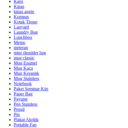
Kaos
Kipas
kipas angin
Kompas
Kotak Tissue
Lanyard
Laundry Bag
Lunchbox
Memo
meteran
mini shoulder bag
mug classic
Mug Enamel
Mug Kaca
Mug Keramik
Mug Stainless
Notebook
Paket Seminar Kits
Paper Bag
Payung
Pen Stainless
Pensil
Pin
Plakat Akrilik
Portable Fan