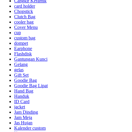
Cangkir Keramik
card holder
Chopstick
Clutch Bag
cooler bag
Cover Menu
cup
custom bag
dompet
Earphone
Flashdisk
Gantungan Kunci
Gelang
gelas
Gift Set
Goodie Bag
Goodie Bag Lipat
Hand Bag
Handuk
ID Card
jacket
Jam Dinding
Jam Meja
Jas Hujan
Kalender custom