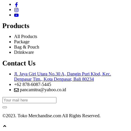
Products
All Products
Package
Bag & Pouch
Drinkware
Contact Us
Jl. Jaya Giri Utara No.30 A, Dangin Puri Klod, Kec.
Denpasar Tim., Kota Denpasar, Bali 80234
+62 878-6087-5445
pancamitra@yahoo.co.id
©2023. Toko Merchandise.com All Rights Reserved.