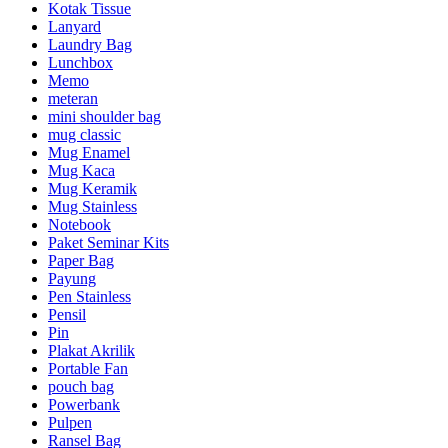
Kotak Tissue
Lanyard
Laundry Bag
Lunchbox
Memo
meteran
mini shoulder bag
mug classic
Mug Enamel
Mug Kaca
Mug Keramik
Mug Stainless
Notebook
Paket Seminar Kits
Paper Bag
Payung
Pen Stainless
Pensil
Pin
Plakat Akrilik
Portable Fan
pouch bag
Powerbank
Pulpen
Ransel Bag