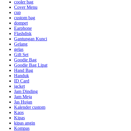
cooler bag
Cover Menu
cup
custom bag
dompet
Earphone
Flashdisk
Gantungan Kunci
Gelang
gelas
Gift Set
Goodie Bag
Goodie Bag Lipat
Hand Bag
Handuk
ID Card
jacket
Jam Dinding
Jam Meja
Jas Hujan
Kalender custom
Kaos
Kipas
kipas angin
Kompas