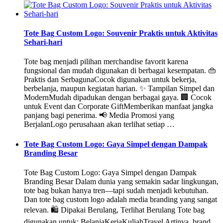
Tote Bag Custom Logo: Souvenir Praktis untuk Aktivitas
Sehari-hari
Tote bag menjadi pilihan merchandise favorit karena
fungsional dan mudah digunakan di berbagai kesempatan. 👜
Praktis dan SerbagunaCocok digunakan untuk bekerja,
berbelanja, maupun kegiatan harian. ✨ Tampilan Simpel dan
ModernMudah dipadukan dengan berbagai gaya. 🏢 Cocok
untuk Event dan Corporate GiftMemberikan manfaat jangka
panjang bagi penerima. 📢 Media Promosi yang
BerjalanLogo perusahaan akan terlihat setiap …
Tote Bag Custom Logo: Gaya Simpel dengan Dampak
Branding Besar
Tote Bag Custom Logo: Gaya Simpel dengan Dampak
Branding Besar Dalam dunia yang semakin sadar lingkungan,
tote bag bukan hanya tren—tapi sudah menjadi kebutuhan.
Dan tote bag custom logo adalah media branding yang sangat
relevan. 🛍️ Dipakai Berulang, Terlihat Berulang Tote bag
digunakan untuk: BelanjaKerjaKuliahTravel Artinya, brand