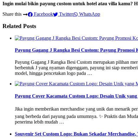
Ingin mulai bikin payung custom untuk hotel atau villa kamu?
Share this
Facebook
Twitter
WhatsApp
Related Posts
Payung Gagang J Rangka Besi Custom: Payung Promosi 
Payung Gagang J Rangka Besi Custom merupakan pilihan merch
berbentuk J yang nyaman digenggam, payung ini siap memberik
model, hingga pencetakan logo pada …
Payung Cover Kacamata Custom Logo: Desain Unik yan
Jika ingin memberikan merchandise yang unik dan menarik per
yang berbeda dari payung pada umumnya. ✨ Praktis dan Mudah
penerima lebih mudah …
Souvenir Set Custom Logo: Bukan Sekadar Merchandise, 