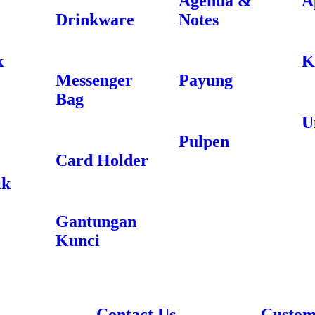
Agenda &
A
Drinkware
Notes
k
K
Messenger
Payung
Bag
U
Pulpen
Card Holder
ik
Gantungan
Kunci
Contact Us
Custom