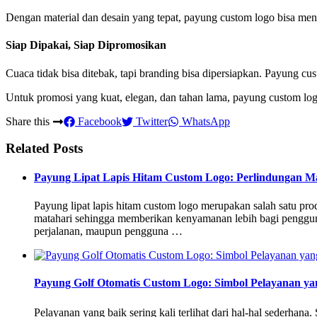
Dengan material dan desain yang tepat, payung custom logo bisa menc
Siap Dipakai, Siap Dipromosikan
Cuaca tidak bisa ditebak, tapi branding bisa dipersiapkan. Payung c
Untuk promosi yang kuat, elegan, dan tahan lama, payung custom logo
Share this
Facebook
Twitter
WhatsApp
Related Posts
Payung Lipat Lapis Hitam Custom Logo: Perlindungan M
Payung lipat lapis hitam custom logo merupakan salah satu pr
matahari sehingga memberikan kenyamanan lebih bagi pengguna
perjalanan, maupun pengguna …
Payung Golf Otomatis Custom Logo: Simbol Pelayanan yan
Pelayanan yang baik sering kali terlihat dari hal-hal sederha