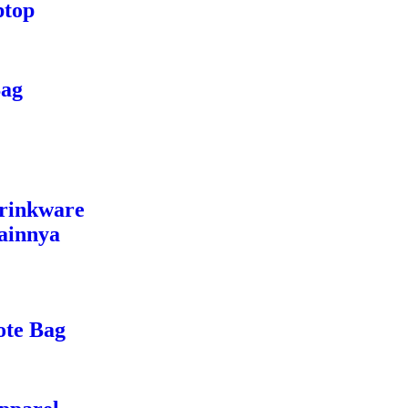
ptop
Bag
rinkware
ainnya
ote Bag