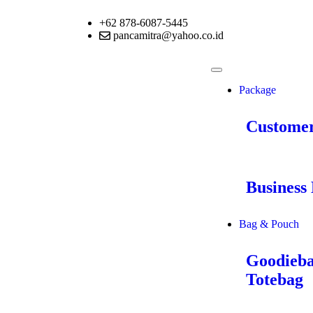
+62 878-6087-5445
pancamitra@yahoo.co.id
Package
Customer
Business 
Bag & Pouch
Goodieb
Totebag