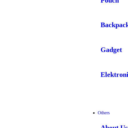
Pouch
Backpac
Gadget
Elektron
Others
About Us