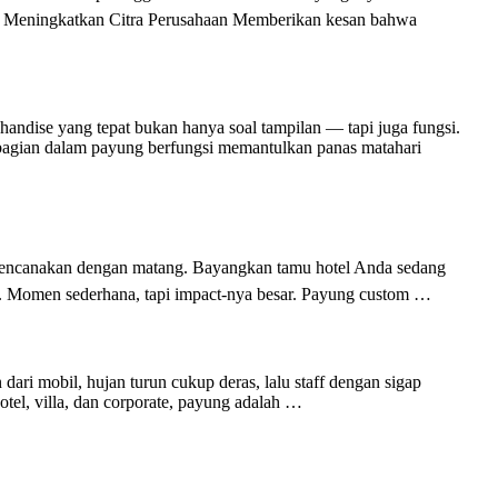
💼 Meningkatkan Citra Perusahaan Memberikan kesan bahwa
andise yang tepat bukan hanya soal tampilan — tapi juga fungsi.
i bagian dalam payung berfungsi memantulkan panas matahari
irencanakan dengan matang. Bayangkan tamu hotel Anda sedang
rapi. Momen sederhana, tapi impact-nya besar. Payung custom …
ri mobil, hujan turun cukup deras, lalu staff dengan sigap
tel, villa, dan corporate, payung adalah …