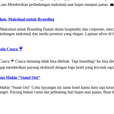
h Luas Memberikan perlindungan maksimal saat hujan maupun panas. 
Dalam, Maksimal untuk Branding
 Maksimal untuk Branding Dalam dunia hospitality dan corporate, merch
erlindungan maksimal dan media promosi yang elegan. Lapisan silver d
gala Cuaca ☔
Cuaca ☔ Cuaca memang tidak bisa ditebak. Tapi branding? Itu bisa d
taf sigap memberikan payung eksklusif dengan logo hotel yang tercetak 
amu Makin “Stand Out”
in “Stand Out” Coba bayangin ini: tamu hotel kamu baru saja turun da
get. Payung bukan cuma alat pelindung dari hujan atau panas. Buat ho