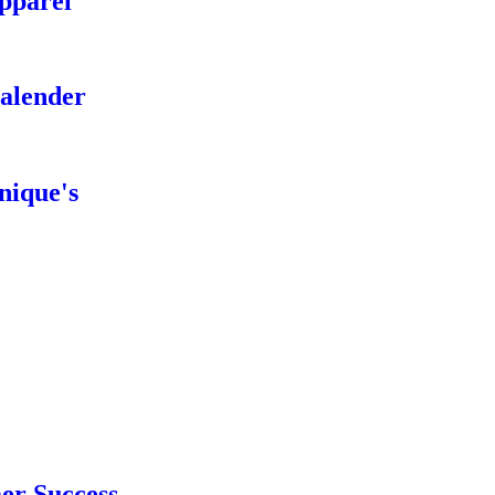
pparel
alender
nique's
er Success