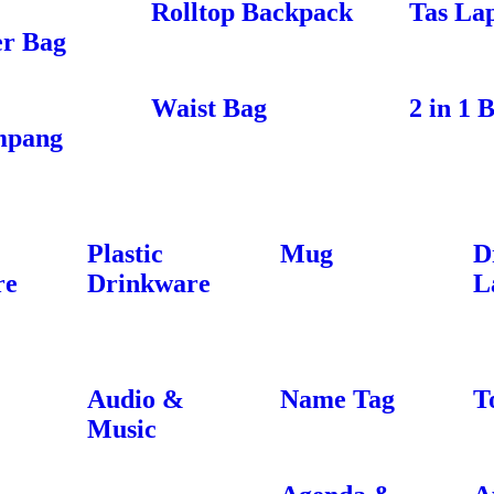
Rolltop Backpack
Tas La
r Bag
Waist Bag
2 in 1 
mpang
Plastic
Mug
D
re
Drinkware
L
Audio &
Name Tag
T
Music