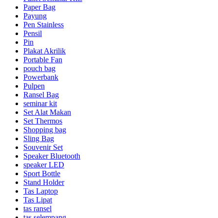
Paper Bag
Payung
Pen Stainless
Pensil
Pin
Plakat Akrilik
Portable Fan
pouch bag
Powerbank
Pulpen
Ransel Bag
seminar kit
Set Alat Makan
Set Thermos
Shopping bag
Sling Bag
Souvenir Set
Speaker Bluetooth
speaker LED
Sport Bottle
Stand Holder
Tas Laptop
Tas Lipat
tas ransel
tas selempang