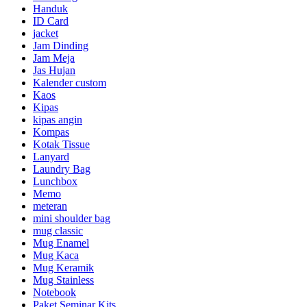
Handuk
ID Card
jacket
Jam Dinding
Jam Meja
Jas Hujan
Kalender custom
Kaos
Kipas
kipas angin
Kompas
Kotak Tissue
Lanyard
Laundry Bag
Lunchbox
Memo
meteran
mini shoulder bag
mug classic
Mug Enamel
Mug Kaca
Mug Keramik
Mug Stainless
Notebook
Paket Seminar Kits