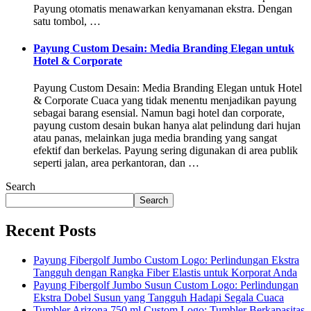
Payung otomatis menawarkan kenyamanan ekstra. Dengan
satu tombol, …
Payung Custom Desain: Media Branding Elegan untuk
Hotel & Corporate
Payung Custom Desain: Media Branding Elegan untuk Hotel
& Corporate Cuaca yang tidak menentu menjadikan payung
sebagai barang esensial. Namun bagi hotel dan corporate,
payung custom desain bukan hanya alat pelindung dari hujan
atau panas, melainkan juga media branding yang sangat
efektif dan berkelas. Payung sering digunakan di area publik
seperti jalan, area perkantoran, dan …
Search
Search
Recent Posts
Payung Fibergolf Jumbo Custom Logo: Perlindungan Ekstra
Tangguh dengan Rangka Fiber Elastis untuk Korporat Anda
Payung Fibergolf Jumbo Susun Custom Logo: Perlindungan
Ekstra Dobel Susun yang Tangguh Hadapi Segala Cuaca
Tumbler Arizona 750 ml Custom Logo: Tumbler Berkapasitas