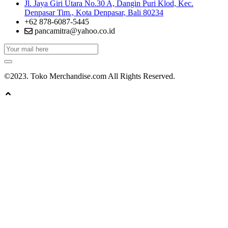
Jl. Jaya Giri Utara No.30 A, Dangin Puri Klod, Kec.
Denpasar Tim., Kota Denpasar, Bali 80234
+62 878-6087-5445
pancamitra@yahoo.co.id
©2023. Toko Merchandise.com All Rights Reserved.