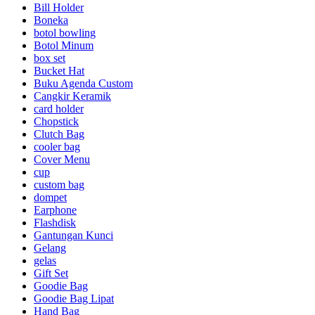
Bill Holder
Boneka
botol bowling
Botol Minum
box set
Bucket Hat
Buku Agenda Custom
Cangkir Keramik
card holder
Chopstick
Clutch Bag
cooler bag
Cover Menu
cup
custom bag
dompet
Earphone
Flashdisk
Gantungan Kunci
Gelang
gelas
Gift Set
Goodie Bag
Goodie Bag Lipat
Hand Bag