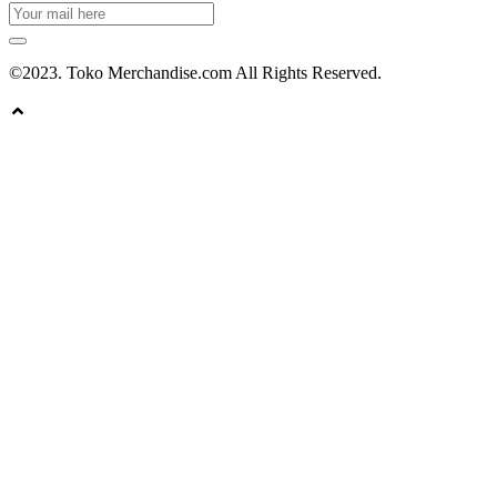
©2023. Toko Merchandise.com All Rights Reserved.