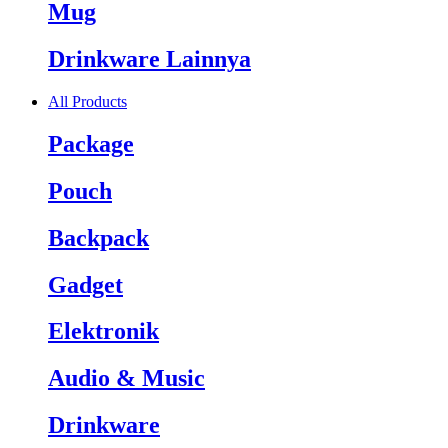
Mug
Drinkware Lainnya
All Products
Package
Pouch
Backpack
Gadget
Elektronik
Audio & Music
Drinkware