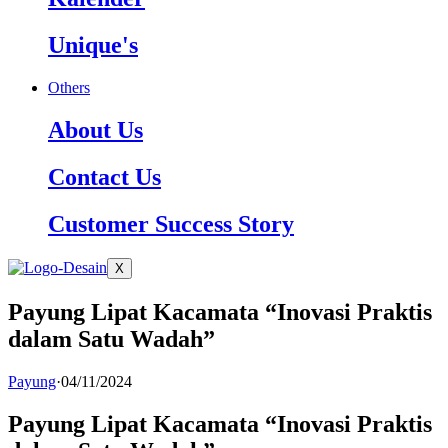
Unique's
Others
About Us
Contact Us
Customer Success Story
X
Payung Lipat Kacamata “Inovasi Praktis
dalam Satu Wadah”
Payung
·
04/11/2024
Payung Lipat Kacamata “Inovasi Praktis