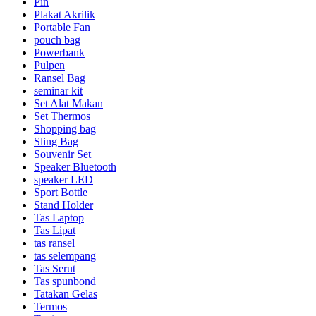
Pin
Plakat Akrilik
Portable Fan
pouch bag
Powerbank
Pulpen
Ransel Bag
seminar kit
Set Alat Makan
Set Thermos
Shopping bag
Sling Bag
Souvenir Set
Speaker Bluetooth
speaker LED
Sport Bottle
Stand Holder
Tas Laptop
Tas Lipat
tas ransel
tas selempang
Tas Serut
Tas spunbond
Tatakan Gelas
Termos