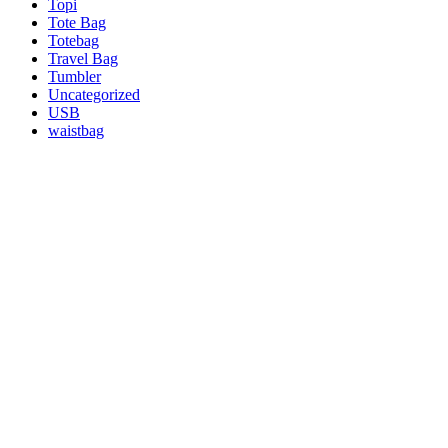
Topi
Tote Bag
Totebag
Travel Bag
Tumbler
Uncategorized
USB
waistbag