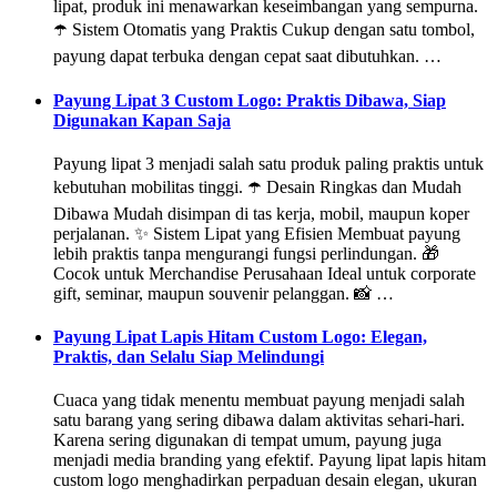
lipat, produk ini menawarkan keseimbangan yang sempurna.
☂️ Sistem Otomatis yang Praktis Cukup dengan satu tombol,
payung dapat terbuka dengan cepat saat dibutuhkan. …
Payung Lipat 3 Custom Logo: Praktis Dibawa, Siap
Digunakan Kapan Saja
Payung lipat 3 menjadi salah satu produk paling praktis untuk
kebutuhan mobilitas tinggi. ☂️ Desain Ringkas dan Mudah
Dibawa Mudah disimpan di tas kerja, mobil, maupun koper
perjalanan. ✨ Sistem Lipat yang Efisien Membuat payung
lebih praktis tanpa mengurangi fungsi perlindungan. 🎁
Cocok untuk Merchandise Perusahaan Ideal untuk corporate
gift, seminar, maupun souvenir pelanggan. 📸 …
Payung Lipat Lapis Hitam Custom Logo: Elegan,
Praktis, dan Selalu Siap Melindungi
Cuaca yang tidak menentu membuat payung menjadi salah
satu barang yang sering dibawa dalam aktivitas sehari-hari.
Karena sering digunakan di tempat umum, payung juga
menjadi media branding yang efektif. Payung lipat lapis hitam
custom logo menghadirkan perpaduan desain elegan, ukuran