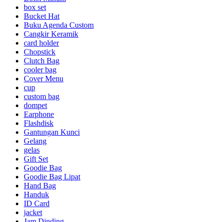
box set
Bucket Hat
Buku Agenda Custom
Cangkir Keramik
card holder
Chopstick
Clutch Bag
cooler bag
Cover Menu
cup
custom bag
dompet
Earphone
Flashdisk
Gantungan Kunci
Gelang
gelas
Gift Set
Goodie Bag
Goodie Bag Lipat
Hand Bag
Handuk
ID Card
jacket
Jam Dinding