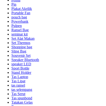
Pensil
Pin
Plakat Akrilik
Portable Fan
pouch bag
Powerbank
Pulpen
Ransel Bag
seminar kit
Set Alat Makan
Set Thermos
Shopping bag
Sling Bag
Souvenir Set
Speaker Bluetooth
speaker LED
Sport Bottle
Stand Holder
Tas Laptop
Tas Lipat
tas ransel
tas selempang
Tas Serut
Tas spunbond
Tatakan Gelas