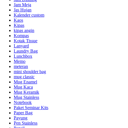
Jam Meja
Jas Hujan
Kalender custom
Kaos
Kipas
kipas angin
Kompas
Kotak Tissue
Lanyard
Laundry Bag
Lunchbox
Memo
meteran
mini shoulder bag
mug classic
Mug Enamel
Mug Kaca
Mug Keramik
Mug Stainless
Notebook
Paket Seminar Kits
Paper Bag
Payung
Pen Stainless