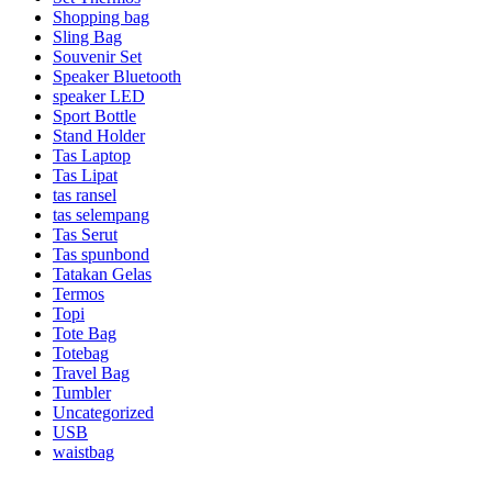
Shopping bag
Sling Bag
Souvenir Set
Speaker Bluetooth
speaker LED
Sport Bottle
Stand Holder
Tas Laptop
Tas Lipat
tas ransel
tas selempang
Tas Serut
Tas spunbond
Tatakan Gelas
Termos
Topi
Tote Bag
Totebag
Travel Bag
Tumbler
Uncategorized
USB
waistbag