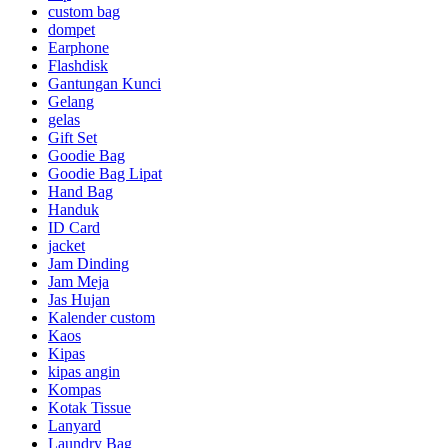
custom bag
dompet
Earphone
Flashdisk
Gantungan Kunci
Gelang
gelas
Gift Set
Goodie Bag
Goodie Bag Lipat
Hand Bag
Handuk
ID Card
jacket
Jam Dinding
Jam Meja
Jas Hujan
Kalender custom
Kaos
Kipas
kipas angin
Kompas
Kotak Tissue
Lanyard
Laundry Bag