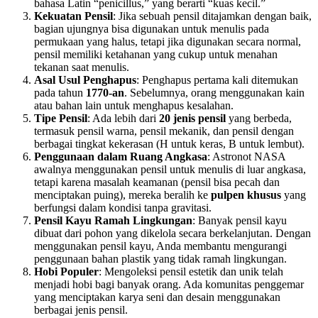
bahasa Latin “penicillus,” yang berarti “kuas kecil.”
Kekuatan Pensil
: Jika sebuah pensil ditajamkan dengan baik,
bagian ujungnya bisa digunakan untuk menulis pada
permukaan yang halus, tetapi jika digunakan secara normal,
pensil memiliki ketahanan yang cukup untuk menahan
tekanan saat menulis.
Asal Usul Penghapus
: Penghapus pertama kali ditemukan
pada tahun
1770-an
. Sebelumnya, orang menggunakan kain
atau bahan lain untuk menghapus kesalahan.
Tipe Pensil
: Ada lebih dari
20 jenis pensil
yang berbeda,
termasuk pensil warna, pensil mekanik, dan pensil dengan
berbagai tingkat kekerasan (H untuk keras, B untuk lembut).
Penggunaan dalam Ruang Angkasa
: Astronot NASA
awalnya menggunakan pensil untuk menulis di luar angkasa,
tetapi karena masalah keamanan (pensil bisa pecah dan
menciptakan puing), mereka beralih ke
pulpen khusus
yang
berfungsi dalam kondisi tanpa gravitasi.
Pensil Kayu Ramah Lingkungan
: Banyak pensil kayu
dibuat dari pohon yang dikelola secara berkelanjutan. Dengan
menggunakan pensil kayu, Anda membantu mengurangi
penggunaan bahan plastik yang tidak ramah lingkungan.
Hobi Populer
: Mengoleksi pensil estetik dan unik telah
menjadi hobi bagi banyak orang. Ada komunitas penggemar
yang menciptakan karya seni dan desain menggunakan
berbagai jenis pensil.