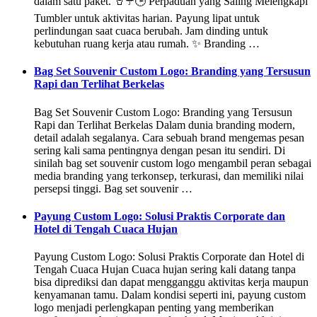
dalam satu paket. 🥤☂️🕒 Perpaduan yang Saling Melengkapi
Tumbler untuk aktivitas harian. Payung lipat untuk
perlindungan saat cuaca berubah. Jam dinding untuk
kebutuhan ruang kerja atau rumah. ✨ Branding …
Bag Set Souvenir Custom Logo: Branding yang Tersusun
Rapi dan Terlihat Berkelas
Bag Set Souvenir Custom Logo: Branding yang Tersusun
Rapi dan Terlihat Berkelas Dalam dunia branding modern,
detail adalah segalanya. Cara sebuah brand mengemas pesan
sering kali sama pentingnya dengan pesan itu sendiri. Di
sinilah bag set souvenir custom logo mengambil peran sebagai
media branding yang terkonsep, terkurasi, dan memiliki nilai
persepsi tinggi. Bag set souvenir …
Payung Custom Logo: Solusi Praktis Corporate dan
Hotel di Tengah Cuaca Hujan
Payung Custom Logo: Solusi Praktis Corporate dan Hotel di
Tengah Cuaca Hujan Cuaca hujan sering kali datang tanpa
bisa diprediksi dan dapat mengganggu aktivitas kerja maupun
kenyamanan tamu. Dalam kondisi seperti ini, payung custom
logo menjadi perlengkapan penting yang memberikan