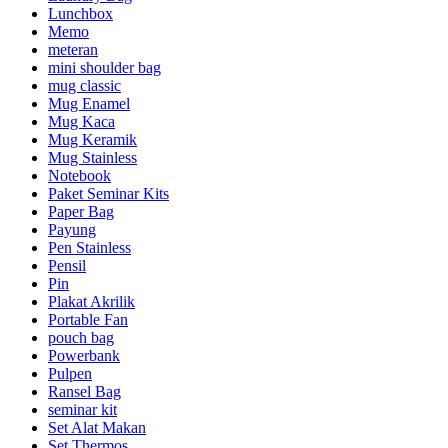
Lunchbox
Memo
meteran
mini shoulder bag
mug classic
Mug Enamel
Mug Kaca
Mug Keramik
Mug Stainless
Notebook
Paket Seminar Kits
Paper Bag
Payung
Pen Stainless
Pensil
Pin
Plakat Akrilik
Portable Fan
pouch bag
Powerbank
Pulpen
Ransel Bag
seminar kit
Set Alat Makan
Set Thermos