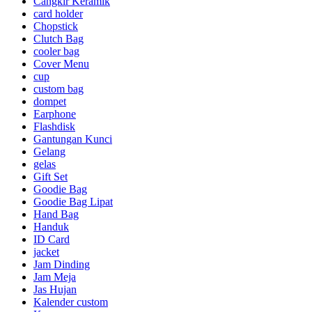
Cangkir Keramik
card holder
Chopstick
Clutch Bag
cooler bag
Cover Menu
cup
custom bag
dompet
Earphone
Flashdisk
Gantungan Kunci
Gelang
gelas
Gift Set
Goodie Bag
Goodie Bag Lipat
Hand Bag
Handuk
ID Card
jacket
Jam Dinding
Jam Meja
Jas Hujan
Kalender custom