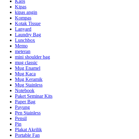
Kaos
Kipas
kipas angin
Kompas
Kotak Tissue
Lanyard
Laundry Bag
Lunchbox
Memo
meteran
mini shoulder bag
mug classic
Mug Enamel
Mug Kaca
Mug Keramik
Mug Stainless
Notebook
Paket Seminar Kits
Paper Bag
Payung
Pen Stainless
Pensil
Pin
Plakat Akrilik
Portable Fan