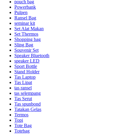
pouch bag
Powerbank
Pulpen
Ransel Bag
seminar kit
Set Alat Makan
Set Thermos
Shopping bag
Sling Bag
Souvenir Set
Speaker Bluetooth
speaker LED
Sport Bottle
Stand Holder
Tas Laptop
Tas Lipat
tas ransel
tas selempang
Tas Serut
Tas spunbond
Tatakan Gelas
Termos
Topi
Tote Bag
Totebag