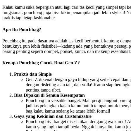
Kalau kamu suka bepergian atau lagi cari tas kecil yang simpel tapi k
fungsional, pouchbag juga bisa bikin penampilan jadi lebih stylish! N
praktis tapi tetap fashionable.
Apa Itu Pouchbag?
Pouchbag itu pada dasarnya adalah tas kecil berbentuk kantong dengan
bentuknya pun lebih fleksibel—kadang ada yang bentuknya persegi pa
barang penting seperti dompet, ponsel, kunci, dan makeup essentials t
Kenapa Pouchbag Cocok Buat Gen Z?
Praktis dan Simple
Gen Z dikenal dengan gaya hidup yang serba cepat dan 
dengan ritsleting atau tali, dan voila! Kamu siap ber
penting tanpa ribet.
Bisa Dipakai di Semua Kesempatan
Pouchbag itu versatile banget. Mau pergi hangout bareng 
jadi tas pelengkap kalau kamu butuh tempat untuk menyi
bag kalau kamu sedang ke acara lebih formal!
Gaya yang Kekinian dan Customizable
Pouchbag bisa banget disesuaikan dengan gaya kamu! Ad
kamu yang ingin tampil beda. Nggak hanya itu, kamu jug