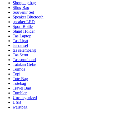
Shopping bag
Sling Bag
Souvenir Set
Speaker Bluetooth
speaker LED
Sport Bottle
Stand Holder
Tas Laptop
Tas Lipat
tas ransel
tas selempang
Tas Serut
Tas spunbond
Tatakan Gelas
Termos
Topi
Tote Bag
Totebag
Travel Bag
Tumbler
Uncategorized
USB
waistbag