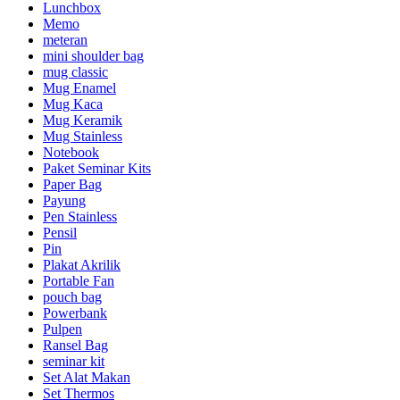
Lunchbox
Memo
meteran
mini shoulder bag
mug classic
Mug Enamel
Mug Kaca
Mug Keramik
Mug Stainless
Notebook
Paket Seminar Kits
Paper Bag
Payung
Pen Stainless
Pensil
Pin
Plakat Akrilik
Portable Fan
pouch bag
Powerbank
Pulpen
Ransel Bag
seminar kit
Set Alat Makan
Set Thermos