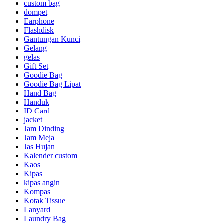
custom bag
dompet
Earphone
Flashdisk
Gantungan Kunci
Gelang
gelas
Gift Set
Goodie Bag
Goodie Bag Lipat
Hand Bag
Handuk
ID Card
jacket
Jam Dinding
Jam Meja
Jas Hujan
Kalender custom
Kaos
Kipas
kipas angin
Kompas
Kotak Tissue
Lanyard
Laundry Bag