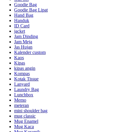
Goodie Bag
Goodie Bag Lipat
Hand Bag
Handuk
ID Card
jacket
Jam Dinding
Jam Meja
Jas Hujan
Kalender custom
Kaos
Kipas
kipas angin
Kompas
Kotak Tissue
Lanyard
Laundry Bag
Lunchbox
Memo
meteran
mini shoulder bag
mug classic
Mug Enamel
Mug Kaca
Mug Keramik