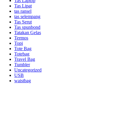
Tas Laptop
Tas Lipat
tas ransel
tas selempang
Tas Serut
Tas spunbond
Tatakan Gelas
Termos
Topi
Tote Bag
Totebag
Travel Bag
Tumbler
Uncategorized
USB
waistbag