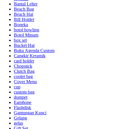
Bantal Leher
Beach Bag
Beach Hat
Bill Holder
Boneka
botol bowling
Botol Minum
box set
Bucket Hat
Buku Agenda Custom
Cangkir Keramik
card holder
Chopstick
Clutch Bag
cooler bag
Cover Menu
cup
custom bag
dompet
Earphone
Flashdisk
Gantungan Kunci
Gelang
gelas
Gift Set