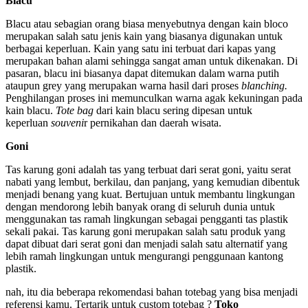
Blacu
Blacu atau sebagian orang biasa menyebutnya dengan kain bloco
merupakan salah satu jenis kain yang biasanya digunakan untuk
berbagai keperluan. Kain yang satu ini terbuat dari kapas yang
merupakan bahan alami sehingga sangat aman untuk dikenakan. Di
pasaran, blacu ini biasanya dapat ditemukan dalam warna putih
ataupun grey yang merupakan warna hasil dari proses
blanching.
Penghilangan proses ini memunculkan warna agak kekuningan pada
kain blacu.
Tote bag
dari kain blacu sering dipesan untuk
keperluan
souveni
r pernikahan dan daerah wisata.
Goni
Tas karung goni adalah tas yang terbuat dari serat goni, yaitu serat
nabati yang lembut, berkilau, dan panjang, yang kemudian dibentuk
menjadi benang yang kuat. Bertujuan untuk membantu lingkungan
dengan mendorong lebih banyak orang di seluruh dunia untuk
menggunakan tas ramah lingkungan sebagai pengganti tas plastik
sekali pakai. Tas karung goni merupakan salah satu produk yang
dapat dibuat dari serat goni dan menjadi salah satu alternatif yang
lebih ramah lingkungan untuk mengurangi penggunaan kantong
plastik.
nah, itu dia beberapa rekomendasi bahan totebag yang bisa menjadi
referensi kamu. Tertarik untuk custom totebag ?
Toko