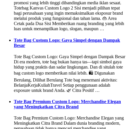
promosi yang lebih tinggi dibandingkan media iklan sesaat.
Totebag Kanvas Custom Logo 2 Sisi menjadi pilihan tepat
bagi perusahaan yang ingin memaksimalkan eksposur brand
melalui produk yang fungsional dan tahan lama. 👜 Area
Cetak pada Dua Sisi Memberikan ruang branding yang lebih
luas untuk menampilkan logo, slogan, maupun …
Tote Bag Custom Logo: Gaya Simpel dengan Dampak
Besar
Tote Bag Custom Logo: Gaya Simpel dengan Dampak Besar
Di era modern, tote bag bukan hanya tas—tapi simbol gaya
hidup yang praktis dan sadar lingkungan. Dan di situlah tote
bag custom logo memberikan nilai lebih. 🛍️ Digunakan
Berulang, Dilihat Berulang Tote bag menemani aktivitas:
BelanjaKerjaKuliahTravel Setiap penggunaan adalah
exposure untuk brand Anda. 🌿 Citra Positif …
Tote Bag Premium Custom Logo: Merchandise Elegan
yang Meningkatkan Citra Brand
Tote Bag Premium Custom Logo: Merchandise Elegan yang
Meningkatkan Citra Brand Dalam dunia branding modern,
perusahaan tidak hanya mencari merchandise yang