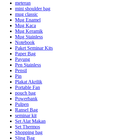
meteran
mini shoulder bag
mug classic
Mug Enamel
Mug Kaca
Mug Keramik
Mug Stainless
Notebook
Paket Seminar Kits
Paper Bag
Payung
Pen Stainless
Pensil
Pin
Plakat Akrilik
Portable Fan
pouch bag
Powerbank
Pulpen
Ransel Bag
seminar kit
Set Alat Makan
Set Thermos
Shopping bag
Sling Bag