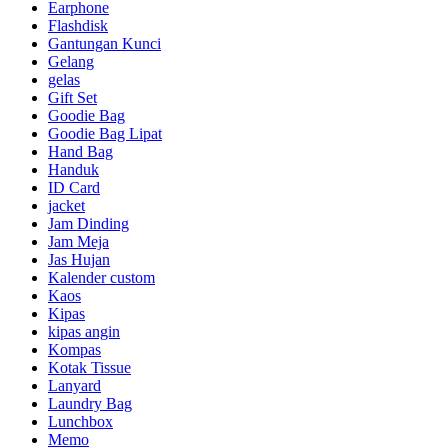
Earphone
Flashdisk
Gantungan Kunci
Gelang
gelas
Gift Set
Goodie Bag
Goodie Bag Lipat
Hand Bag
Handuk
ID Card
jacket
Jam Dinding
Jam Meja
Jas Hujan
Kalender custom
Kaos
Kipas
kipas angin
Kompas
Kotak Tissue
Lanyard
Laundry Bag
Lunchbox
Memo