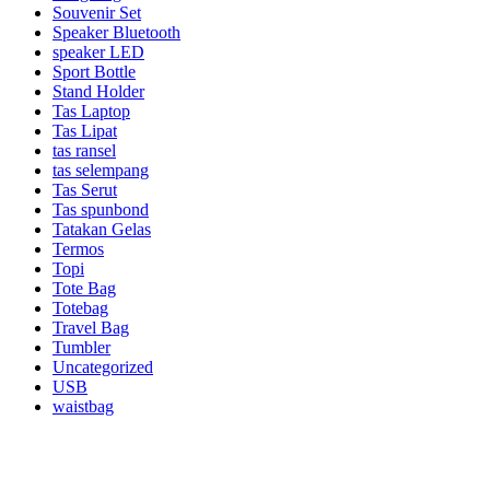
Souvenir Set
Speaker Bluetooth
speaker LED
Sport Bottle
Stand Holder
Tas Laptop
Tas Lipat
tas ransel
tas selempang
Tas Serut
Tas spunbond
Tatakan Gelas
Termos
Topi
Tote Bag
Totebag
Travel Bag
Tumbler
Uncategorized
USB
waistbag