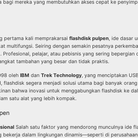
ma bagi mereka yang membutuhkan akses cepat ke penyimpa
ng pertama kali memprakarsai
flashdisk pulpen
, ide dasar
gkat multifungsi. Seiring dengan semakin pesatnya perkemb
Profesional, pelajar, atau pebisnis yang sering bepergian 
gkat tambahan yang besar dan tidak praktis.
1998 oleh
IBM
dan
Trek Technology
, yang menciptakan USB 
l, flashdisk segera menjadi solusi utama bagi banyak o
kinan bahwa inovasi untuk menggabungkan flashdisk ke da
am satu alat yang lebih kompak.
lpen
sional
Salah satu faktor yang mendorong munculnya ide fl
 bekerja dalam lingkungan dinamis—seperti di perusahaan b