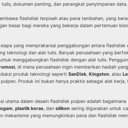
t tulis, dokumen penting, dan perangkat penyimpanan dat
embawa flashdisk terpisah atau pena tambahan, yang berart
ungan besar bagi mereka yang bekerja dalam pertemuan bis
siapa yang memprakarsai penggabungan antara flashdisk d
ng teknologi dan alat tulis. Banyak perusahaan yang berf
untuk menggabungkan flashdisk dengan alat tulis. Penggun
romosi
, di mana perusahaan ingin memberikan hadiah yan
uksi produk teknologi seperti
SanDisk
,
Kingston
, atau
Le
ulpen. Produk ini bukan hanya praktis sebagai alat kerja, 
si utama dalam desain flashdisk pulpen adalah bagaimana
logam
,
plastik keras
, dan
silikon
sering digunakan untuk ca
taan mekanisme yang memungkinkan pena dan flashdisk men