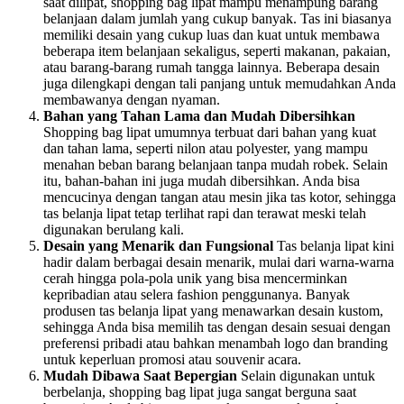
saat dilipat, shopping bag lipat mampu menampung barang
belanjaan dalam jumlah yang cukup banyak. Tas ini biasanya
memiliki desain yang cukup luas dan kuat untuk membawa
beberapa item belanjaan sekaligus, seperti makanan, pakaian,
atau barang-barang rumah tangga lainnya. Beberapa desain
juga dilengkapi dengan tali panjang untuk memudahkan Anda
membawanya dengan nyaman.
Bahan yang Tahan Lama dan Mudah Dibersihkan
Shopping bag lipat umumnya terbuat dari bahan yang kuat
dan tahan lama, seperti nilon atau polyester, yang mampu
menahan beban barang belanjaan tanpa mudah robek. Selain
itu, bahan-bahan ini juga mudah dibersihkan. Anda bisa
mencucinya dengan tangan atau mesin jika tas kotor, sehingga
tas belanja lipat tetap terlihat rapi dan terawat meski telah
digunakan berulang kali.
Desain yang Menarik dan Fungsional
Tas belanja lipat kini
hadir dalam berbagai desain menarik, mulai dari warna-warna
cerah hingga pola-pola unik yang bisa mencerminkan
kepribadian atau selera fashion penggunanya. Banyak
produsen tas belanja lipat yang menawarkan desain kustom,
sehingga Anda bisa memilih tas dengan desain sesuai dengan
preferensi pribadi atau bahkan menambah logo dan branding
untuk keperluan promosi atau souvenir acara.
Mudah Dibawa Saat Bepergian
Selain digunakan untuk
berbelanja, shopping bag lipat juga sangat berguna saat