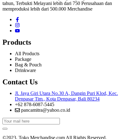
tahun, Terbukti Melayani lebih dari 750 Perusahaan dan
memproduksi lebih dari 500.000 Merchandise
Products
All Products
Package
Bag & Pouch
Drinkware
Contact Us
Jl. Jaya Giri Utara No.30 A, Dangin Puri Klod, Kec.
Denpasar Tim., Kota Denpasar, Bali 80234
+62 878-6087-5445
pancamitra@yahoo.co.id
©2023. Toko Merchandise.com All Rights Reserved.