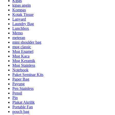
Kipas
kipas angin
Kompas
Kotak Tissue
Lanyard
Laundry Bag
Lunchbox
Memo
meteran
mini shoulder bag
mug classic
Mug Enamel
Mug Kaca
Mug Keramik
Mug Stainless
Notebook
Paket Seminar Kits
Paper Bag
Payung
Pen Stainless
Pensil
Pin
Plakat Akrilik
Portable Fan
pouch bag