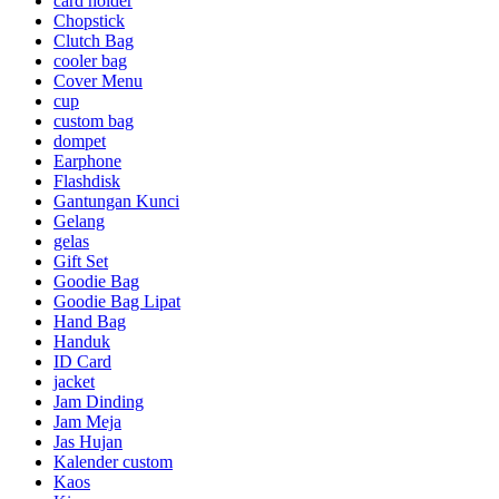
card holder
Chopstick
Clutch Bag
cooler bag
Cover Menu
cup
custom bag
dompet
Earphone
Flashdisk
Gantungan Kunci
Gelang
gelas
Gift Set
Goodie Bag
Goodie Bag Lipat
Hand Bag
Handuk
ID Card
jacket
Jam Dinding
Jam Meja
Jas Hujan
Kalender custom
Kaos