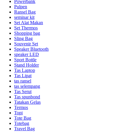
Powerbank
Pulpen
Ransel Bag
seminar kit
Set Alat Makan
Set Thermos
Shopping bag
Sling Bag
Souvenir Set
Speaker Bluetooth
speaker LED
Sport Bottle
Stand Holder
Tas Laptop
Tas Lipat
tas ransel
tas selempang
Tas Serut
Tas spunbond
Tatakan Gelas
Termos
Topi
Tote Bag
Totebag
Travel Bag