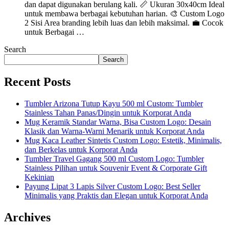
dan dapat digunakan berulang kali. 📏 Ukuran 30x40cm Ideal
untuk membawa berbagai kebutuhan harian. 🎨 Custom Logo
2 Sisi Area branding lebih luas dan lebih maksimal. 💼 Cocok
untuk Berbagai …
Search
Search
Recent Posts
Tumbler Arizona Tutup Kayu 500 ml Custom: Tumbler
Stainless Tahan Panas/Dingin untuk Korporat Anda
Mug Keramik Standar Warna, Bisa Custom Logo: Desain
Klasik dan Warna-Warni Menarik untuk Korporat Anda
Mug Kaca Leather Sintetis Custom Logo: Estetik, Minimalis,
dan Berkelas untuk Korporat Anda
Tumbler Travel Gagang 500 ml Custom Logo: Tumbler
Stainless Pilihan untuk Souvenir Event & Corporate Gift
Kekinian
Payung Lipat 3 Lapis Silver Custom Logo: Best Seller
Minimalis yang Praktis dan Elegan untuk Korporat Anda
Archives