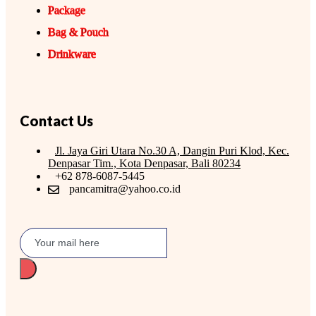
Package
Bag & Pouch
Drinkware
Contact Us
Jl. Jaya Giri Utara No.30 A, Dangin Puri Klod, Kec.
Denpasar Tim., Kota Denpasar, Bali 80234
+62 878-6087-5445
pancamitra@yahoo.co.id