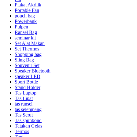
Plakat Akrilik
Portable Fan
pouch bag
Powerbank
Pulpen
Ransel Bag
seminar kit
Set Alat Makan
Set Thermos
Shopping bag
Sling Bag
Souvenir Set
Speaker Bluetooth
speaker LED
Sport Bottle
Stand Holder
Tas Laptop
Tas Lipat
tas ransel
tas selempang
Tas Serut
Tas spunbond
Tatakan Gelas
Termos
Topi