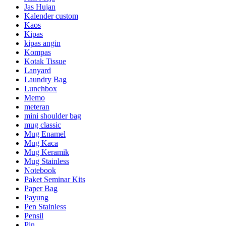
Jas Hujan
Kalender custom
Kaos
Kipas
kipas angin
Kompas
Kotak Tissue
Lanyard
Laundry Bag
Lunchbox
Memo
meteran
mini shoulder bag
mug classic
Mug Enamel
Mug Kaca
Mug Keramik
Mug Stainless
Notebook
Paket Seminar Kits
Paper Bag
Payung
Pen Stainless
Pensil
Pin