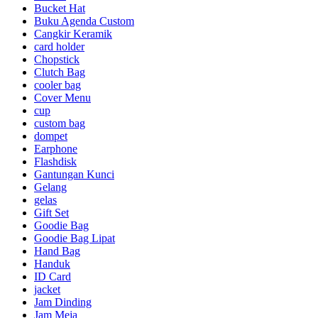
Bucket Hat
Buku Agenda Custom
Cangkir Keramik
card holder
Chopstick
Clutch Bag
cooler bag
Cover Menu
cup
custom bag
dompet
Earphone
Flashdisk
Gantungan Kunci
Gelang
gelas
Gift Set
Goodie Bag
Goodie Bag Lipat
Hand Bag
Handuk
ID Card
jacket
Jam Dinding
Jam Meja