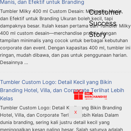
Manis, dan Efektif untuk Branding
Customer
Tumbler Milky 400 ml Custom Desain: Minimalis, Manis,
dan Efektif untuk Branding Ukuran boleh kecil, tapi
Success
dampaknya besar. Itulah kesan pertama dari Tumbler Milky
Story
400 ml custom desain—merchandise praktis dengan
tampilan minimalis yang cocok untuk berbagai kebutuhan
corporate dan event. Dengan kapasitas 400 ml, tumbler ini
ringan, mudah dibawa, dan pas untuk penggunaan harian.
Desainnya …
Tumbler Custom Logo: Detail Kecil yang Bikin
Branding Hotel, Villa, dan Corporate Terlihat Lebih
Kelas
Tumbler Custom Logo: Detail Kecil yang Bikin Branding
X
Hotel, Villa, dan Corporate Terlihat Lebih Kelas Dalam
dunia branding, sering kali justru detail kecil yang
meninggalkan kesan paling besar. Salah satunya adalah