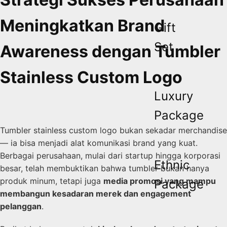
Meningkatkan Brand
Gift
Set
Awareness dengan Tumbler
Stainless Custom Logo
Luxury
Package
Tumbler stainless custom logo bukan sekadar merchandise
— ia bisa menjadi alat komunikasi brand yang kuat.
Berbagai perusahaan, mulai dari startup hingga korporasi
Ethnic
besar, telah membuktikan bahwa tumbler bukan hanya
produk minum, tetapi juga
media promosi yang mampu
Package
membangun kesadaran merek dan engagement
pelanggan
.