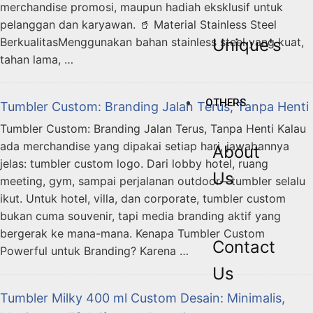
merchandise promosi, maupun hadiah eksklusif untuk
pelanggan dan karyawan. 🥤 Material Stainless Steel
BerkualitasMenggunakan bahan stainless steel yang kuat,
Unique's
tahan lama, …
OTHERS
Tumbler Custom: Branding Jalan Terus, Tanpa Henti
Tumbler Custom: Branding Jalan Terus, Tanpa Henti Kalau
ada merchandise yang dipakai setiap hari, jawabannya
About
jelas: tumbler custom logo. Dari lobby hotel, ruang
Us
meeting, gym, sampai perjalanan outdoor—tumbler selalu
ikut. Untuk hotel, villa, dan corporate, tumbler custom
bukan cuma souvenir, tapi media branding aktif yang
bergerak ke mana-mana. Kenapa Tumbler Custom
Contact
Powerful untuk Branding? Karena …
Us
Tumbler Milky 400 ml Custom Desain: Minimalis,