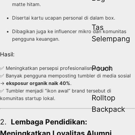
matte hitam.
Disertai kartu ucapan personal di dalam box.
Tas
Dibagikan juga ke influencer mikro dan komunitas
Selempang
pengguna keuangan.
Hasil:
Pouch
✅ Meningkatkan persepsi profesionalisme brand.
✅ Banyak pengguna memposting tumbler di media sosial
→
eksposur organik naik 40%
.
✅ Tumbler menjadi “ikon awal” brand tersebut di
Rolltop
komunitas startup lokal.
Backpack
2. ‍
Lembaga Pendidikan:
Meningkatkan Loyalitas Alumni