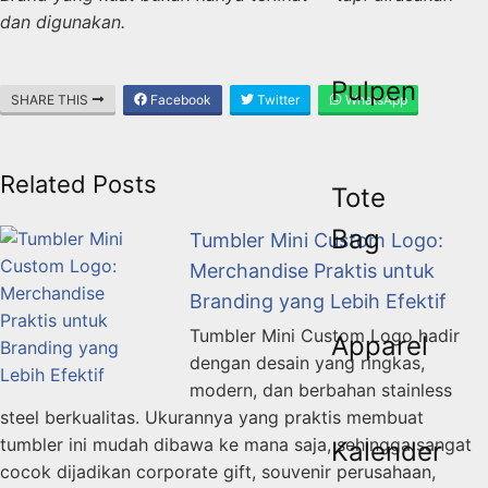
dan digunakan.
Pulpen
SHARE THIS
Facebook
Twitter
WhatsApp
Related Posts
Tote
Bag
Tumbler Mini Custom Logo:
Merchandise Praktis untuk
Branding yang Lebih Efektif
Tumbler Mini Custom Logo hadir
Apparel
dengan desain yang ringkas,
modern, dan berbahan stainless
steel berkualitas. Ukurannya yang praktis membuat
tumbler ini mudah dibawa ke mana saja, sehingga sangat
Kalender
cocok dijadikan corporate gift, souvenir perusahaan,