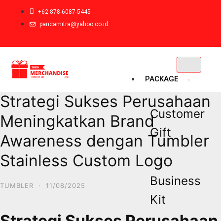
+62 878-6087-5445
pancamitra@yahoo.co.id
PACKAGE
Strategi Sukses Perusahaan
Customer
Meningkatkan Brand
Gift
Awareness dengan Tumbler
Stainless Custom Logo
Business
TUMBLER
·
11/08/2025
Kit
Strategi Sukses Perusahaan