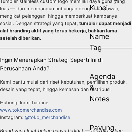
Tumbler stainless custom logo memiliki daya guna yang
Kunci
luas — dari membangun hubungan dengan karyawan,
mengikat pelanggan, hingga memperkuat kampanye
sosial. Dengan strategi yang tepat,
tumbler dapat menjadi
alat branding aktif yang terus bekerja, bahkan lama
Name
setelah diberikan.
Tag
Ingin Menerapkan Strategi Seperti Ini di
Perusahaan Anda?
Agenda
Kami bantu mulai dari riset kebutuhan, pemilihan produk,
&
desain yang tepat, hingga kemasan dan distribusi.
Notes
Hubungi kami hari ini:
www.tokomerchandise.com
Instagram:
@toko_merchandise
Payung
Brand yang kuat bukan hanya terlihat — tapi dirasakan