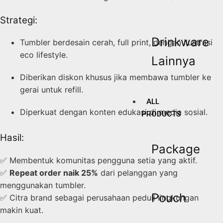
Strategi:
Drinkware
Tumbler berdesain cerah, full print, dengan ilustrasi
eco lifestyle.
Lainnya
Diberikan diskon khusus jika membawa tumbler ke
gerai untuk refill.
ALL
Diperkuat dengan konten edukasi di media sosial.
PRODUCTS
Hasil:
Package
✅ Membentuk komunitas pengguna setia yang aktif.
✅
Repeat order naik 25%
dari pelanggan yang
menggunakan tumbler.
Pouch
✅ Citra brand sebagai perusahaan peduli lingkungan
makin kuat.