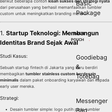
Berikut beberapa contoh
kisah sukses dan strategi nyata
Basic
dari perusahaan yang berhasil memanfaatkan tumbler
Package
custom untuk meningkatkan branding mereka.
1.
Startup Teknologi: Membangun
BAG &
POUCH
Identitas Brand Sejak Awal
Studi Kasus:
Goodiebag
&
Sebuah startup fintech di Jakarta yang baru berdiri
membagikan
tumbler stainless custom berdesain
Totebag
minimalis
dalam paket onboarding karyawan dan kepada
early user mereka.
Strategi:
Messenger
Bag
Desain tumbler simple: logo putih pada tumbler