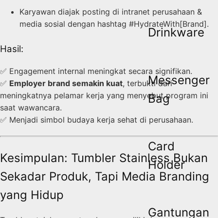
Karyawan diajak posting di intranet perusahaan &
media sosial dengan hashtag #HydrateWith[Brand].
Drinkware
Hasil:
✅ Engagement internal meningkat secara signifikan.
Messenger
✅
Employer brand semakin kuat
, terbukti dari
meningkatnya pelamar kerja yang menyebut program ini
Bag
saat wawancara.
✅ Menjadi simbol budaya kerja sehat di perusahaan.
Card
Kesimpulan: Tumbler Stainless Bukan
Holder
Sekadar Produk, Tapi Media Branding
yang Hidup
Gantungan