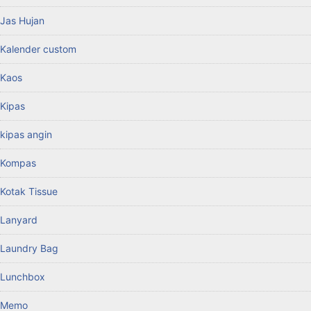
Jas Hujan
Kalender custom
Kaos
Kipas
kipas angin
Kompas
Kotak Tissue
Lanyard
Laundry Bag
Lunchbox
Memo