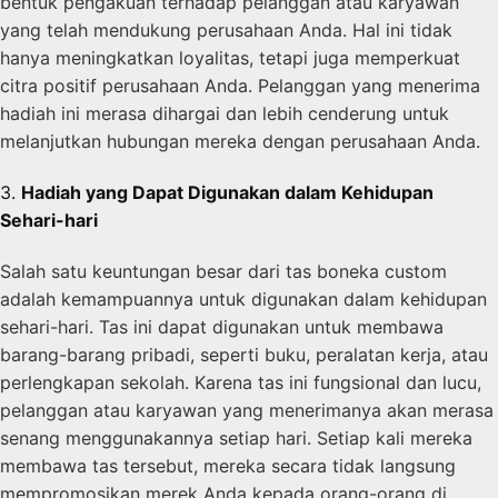
bentuk pengakuan terhadap pelanggan atau karyawan
yang telah mendukung perusahaan Anda. Hal ini tidak
hanya meningkatkan loyalitas, tetapi juga memperkuat
citra positif perusahaan Anda. Pelanggan yang menerima
hadiah ini merasa dihargai dan lebih cenderung untuk
melanjutkan hubungan mereka dengan perusahaan Anda.
3.
Hadiah yang Dapat Digunakan dalam Kehidupan
Sehari-hari
Salah satu keuntungan besar dari tas boneka custom
adalah kemampuannya untuk digunakan dalam kehidupan
sehari-hari. Tas ini dapat digunakan untuk membawa
barang-barang pribadi, seperti buku, peralatan kerja, atau
perlengkapan sekolah. Karena tas ini fungsional dan lucu,
pelanggan atau karyawan yang menerimanya akan merasa
senang menggunakannya setiap hari. Setiap kali mereka
membawa tas tersebut, mereka secara tidak langsung
mempromosikan merek Anda kepada orang-orang di