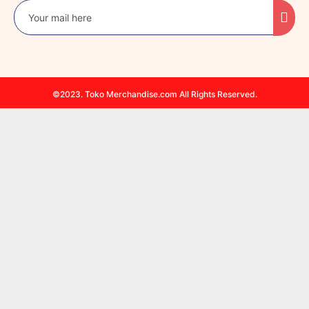
©2023. Toko Merchandise.com All Rights Reserved.