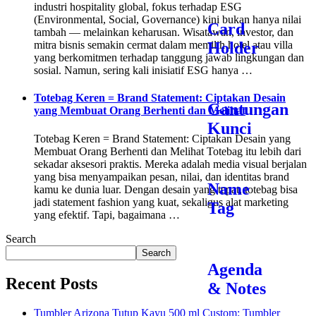
industri hospitality global, fokus terhadap ESG
(Environmental, Social, Governance) kini bukan hanya nilai
Card
tambah — melainkan keharusan. Wisatawan, investor, dan
Holder
mitra bisnis semakin cermat dalam memilih hotel atau villa
yang berkomitmen terhadap tanggung jawab lingkungan dan
sosial. Namun, sering kali inisiatif ESG hanya …
Totebag Keren = Brand Statement: Ciptakan Desain
Gantungan
yang Membuat Orang Berhenti dan Melihat
Kunci
Totebag Keren = Brand Statement: Ciptakan Desain yang
Membuat Orang Berhenti dan Melihat Totebag itu lebih dari
sekadar aksesori praktis. Mereka adalah media visual berjalan
yang bisa menyampaikan pesan, nilai, dan identitas brand
Name
kamu ke dunia luar. Dengan desain yang tepat, totebag bisa
jadi statement fashion yang kuat, sekaligus alat marketing
Tag
yang efektif. Tapi, bagaimana …
Search
Search
Agenda
Recent Posts
& Notes
Tumbler Arizona Tutup Kayu 500 ml Custom: Tumbler