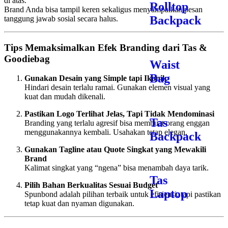
di atas.
Rolltop
Brand Anda bisa tampil keren sekaligus menyampaikan pesan
Backpack
tanggung jawab sosial secara halus.
Tips Memaksimalkan Efek Branding dari Tas &
Goodiebag
Waist
Bag
Gunakan Desain yang Simple tapi Ikonik
Hindari desain terlalu ramai. Gunakan elemen visual yang
kuat dan mudah dikenali.
Pastikan Logo Terlihat Jelas, Tapi Tidak Mendominasi
Tas
Branding yang terlalu agresif bisa membuat orang enggan
menggunakannya kembali. Usahakan tetap elegan.
Backpack
Gunakan Tagline atau Quote Singkat yang Mewakili
Brand
Kalimat singkat yang “ngena” bisa menambah daya tarik.
Tas
Pilih Bahan Berkualitas Sesuai Budget
Laptop
Spunbond adalah pilihan terbaik untuk efisiensi, tapi pastikan
tetap kuat dan nyaman digunakan.