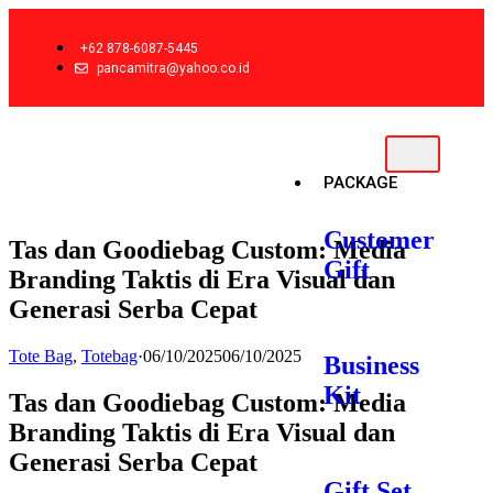
+62 878-6087-5445
pancamitra@yahoo.co.id
PACKAGE
Customer
Tas dan Goodiebag Custom: Media
Gift
Branding Taktis di Era Visual dan
Generasi Serba Cepat
Tote Bag
,
Totebag
·
06/10/2025
06/10/2025
Business
Kit
Tas dan Goodiebag Custom: Media
Branding Taktis di Era Visual dan
Generasi Serba Cepat
Gift Set