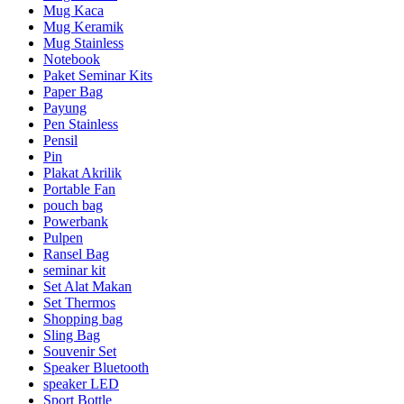
Mug Kaca
Mug Keramik
Mug Stainless
Notebook
Paket Seminar Kits
Paper Bag
Payung
Pen Stainless
Pensil
Pin
Plakat Akrilik
Portable Fan
pouch bag
Powerbank
Pulpen
Ransel Bag
seminar kit
Set Alat Makan
Set Thermos
Shopping bag
Sling Bag
Souvenir Set
Speaker Bluetooth
speaker LED
Sport Bottle