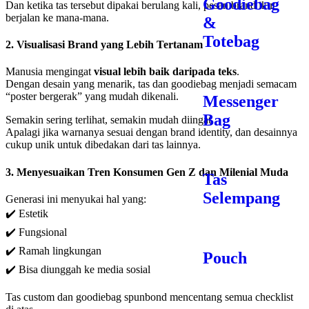
Goodiebag
Dan ketika tas tersebut dipakai berulang kali, pesan brand ikut
berjalan ke mana-mana.
&
Totebag
2.
Visualisasi Brand yang Lebih Tertanam
Manusia mengingat
visual lebih baik daripada teks
.
Dengan desain yang menarik, tas dan goodiebag menjadi semacam
“poster bergerak” yang mudah dikenali.
Messenger
Bag
Semakin sering terlihat, semakin mudah diingat.
Apalagi jika warnanya sesuai dengan brand identity, dan desainnya
cukup unik untuk dibedakan dari tas lainnya.
3.
Menyesuaikan Tren Konsumen Gen Z dan Milenial Muda
Tas
Selempang
Generasi ini menyukai hal yang:
✔️ Estetik
✔️ Fungsional
✔️ Ramah lingkungan
Pouch
✔️ Bisa diunggah ke media sosial
Tas custom dan goodiebag spunbond mencentang semua checklist