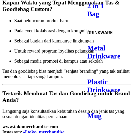
Kapan Waktu yang Tepat Menggunakan Tas &
2 in 1
Goodiebag Custom?
Bag
Saat peluncuran produk baru
Pada event kolaborasi dengan komunitas
DRINKWARE
Sebagai bagian dari kampanye lingkungan
Metal
Untuk reward program loyalitas pelanggan
Drinkware
Sebagai media promosi di kampus atau sekolah
Tas dan goodiebag bisa menjadi “senjata branding” yang tak terlihat
mencolok — tapi sangat ampuh.
Plastic
Drinkware
Tertarik Membuat Tas dan Goodiebag untuk Brand
Anda?
Langsung saja konsultasikan kebutuhan desain dan jenis tas yang
Mug
sesuai dengan identitas perusahaan:
www.tokomerchandise.com
Instagram:
@toko_merchandise