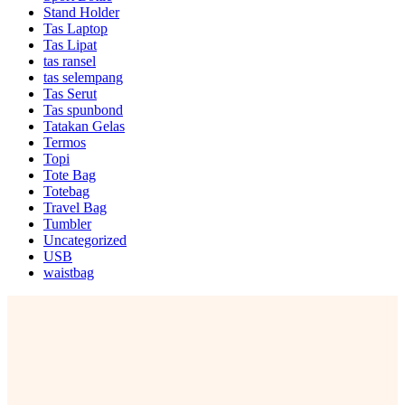
Stand Holder
Tas Laptop
Tas Lipat
tas ransel
tas selempang
Tas Serut
Tas spunbond
Tatakan Gelas
Termos
Topi
Tote Bag
Totebag
Travel Bag
Tumbler
Uncategorized
USB
waistbag