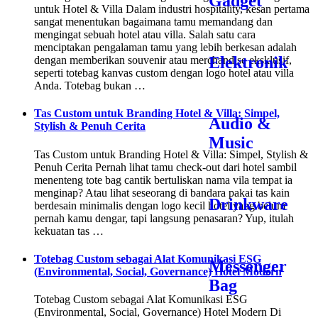
Gadget
untuk Hotel & Villa Dalam industri hospitality, kesan pertama
sangat menentukan bagaimana tamu memandang dan
mengingat sebuah hotel atau villa. Salah satu cara
menciptakan pengalaman tamu yang lebih berkesan adalah
Elektronik
dengan memberikan souvenir atau merchandise eksklusif,
seperti totebag kanvas custom dengan logo hotel atau villa
Anda. Totebag bukan …
Tas Custom untuk Branding Hotel & Villa: Simpel,
Audio &
Stylish & Penuh Cerita
Music
Tas Custom untuk Branding Hotel & Villa: Simpel, Stylish &
Penuh Cerita Pernah lihat tamu check-out dari hotel sambil
menenteng tote bag cantik bertuliskan nama vila tempat ia
menginap? Atau lihat seseorang di bandara pakai tas kain
Drinkware
berdesain minimalis dengan logo kecil hotel yang belum
pernah kamu dengar, tapi langsung penasaran? Yup, itulah
kekuatan tas …
Totebag Custom sebagai Alat Komunikasi ESG
Messenger
(Environmental, Social, Governance) Hotel Modern
Bag
Totebag Custom sebagai Alat Komunikasi ESG
(Environmental, Social, Governance) Hotel Modern Di