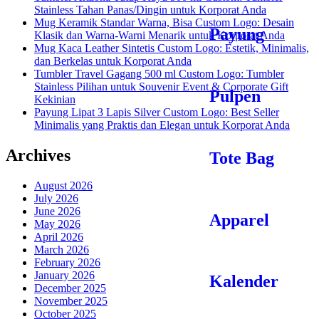
Stainless Tahan Panas/Dingin untuk Korporat Anda
Mug Keramik Standar Warna, Bisa Custom Logo: Desain
Payung
Klasik dan Warna-Warni Menarik untuk Korporat Anda
Mug Kaca Leather Sintetis Custom Logo: Estetik, Minimalis,
dan Berkelas untuk Korporat Anda
Tumbler Travel Gagang 500 ml Custom Logo: Tumbler
Stainless Pilihan untuk Souvenir Event & Corporate Gift
Pulpen
Kekinian
Payung Lipat 3 Lapis Silver Custom Logo: Best Seller
Minimalis yang Praktis dan Elegan untuk Korporat Anda
Archives
Tote Bag
August 2026
July 2026
June 2026
Apparel
May 2026
April 2026
March 2026
February 2026
January 2026
Kalender
December 2025
November 2025
October 2025