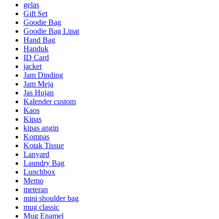
gelas
Gift Set
Goodie Bag
Goodie Bag Lipat
Hand Bag
Handuk
ID Card
jacket
Jam Dinding
Jam Meja
Jas Hujan
Kalender custom
Kaos
Kipas
kipas angin
Kompas
Kotak Tissue
Lanyard
Laundry Bag
Lunchbox
Memo
meteran
mini shoulder bag
mug classic
Mug Enamel