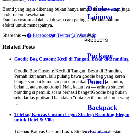
Drinkware
Brand yang ingin dikenang bukan hanya tampil di layar — tapi juga
hadir dalam keseharian.
Lainnya
Dan tas custom adalah salah satu cara paling sederhana namun
efektif untuk mencapainya.
ALL
Share this
Facebook
Twitter
WhatsApp
PRODUCTS
Related Posts
Package
Goodie Bag Custom: Kecil di Tangan, Besar di Branding
Goodie Bag Custom: Kecil di Tangan, Besar di Branding
Pernah ikut acara, lalu pulang bawa goodie bag yang keren
Pouch
banget sampai kamu simpan dan pakai lagi buat ke kantor,
belanja, atau nongkrong? Nah, kalau iya — artinya strategi
branding si pemilik acara berhasil banget!Goodie bag bukan
sekadar tas gratisan.Dia adalah “duta kecil” brand kamu yang
…
Backpack
Totebag Kanvas Custom Logo: Strategi Branding Elegan
untuk Hotel & Villa
Totebag Kanvas Custom Logo: Strategi Branding Elegan