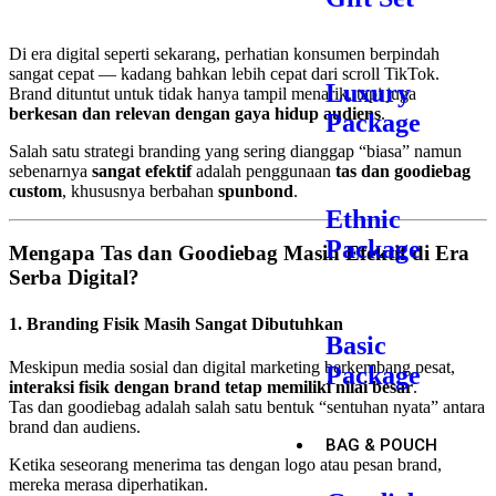
Di era digital seperti sekarang, perhatian konsumen berpindah
sangat cepat — kadang bahkan lebih cepat dari scroll TikTok.
Luxury
Brand dituntut untuk tidak hanya tampil menarik, tapi juga
berkesan dan relevan dengan gaya hidup audiens
.
Package
Salah satu strategi branding yang sering dianggap “biasa” namun
sebenarnya
sangat efektif
adalah penggunaan
tas dan goodiebag
custom
, khususnya berbahan
spunbond
.
Ethnic
Package
Mengapa Tas dan Goodiebag Masih Efektif di Era
Serba Digital?
1.
Branding Fisik Masih Sangat Dibutuhkan
Basic
Meskipun media sosial dan digital marketing berkembang pesat,
Package
interaksi fisik dengan brand tetap memiliki nilai besar
.
Tas dan goodiebag adalah salah satu bentuk “sentuhan nyata” antara
brand dan audiens.
BAG & POUCH
Ketika seseorang menerima tas dengan logo atau pesan brand,
mereka merasa diperhatikan.