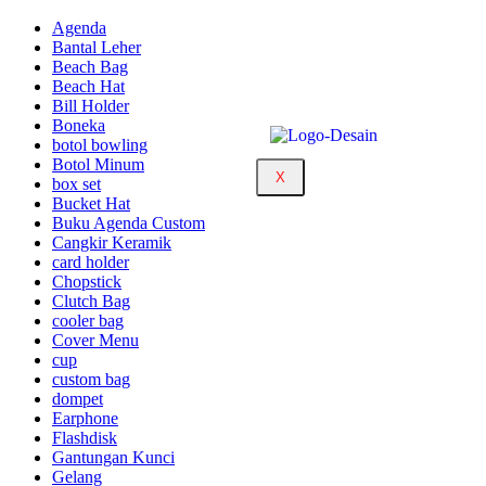
Agenda
Bantal Leher
Beach Bag
Beach Hat
Bill Holder
Boneka
botol bowling
Botol Minum
X
box set
Bucket Hat
Buku Agenda Custom
Cangkir Keramik
card holder
Chopstick
Clutch Bag
cooler bag
Cover Menu
cup
custom bag
dompet
Earphone
Flashdisk
Gantungan Kunci
Gelang