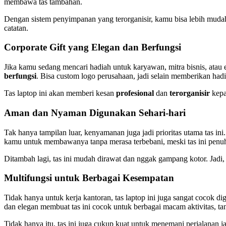
membawa tas tambahan.
Dengan sistem penyimpanan yang terorganisir, kamu bisa lebih mud
catatan.
Corporate Gift yang Elegan dan Berfungsi
Jika kamu sedang mencari hadiah untuk karyawan, mitra bisnis, atau e
berfungsi
. Bisa custom logo perusahaan, jadi selain memberikan had
Tas laptop ini akan memberi kesan
profesional
dan
terorganisir
kepa
Aman dan Nyaman Digunakan Sehari-hari
Tak hanya tampilan luar, kenyamanan juga jadi prioritas utama ta
kamu untuk membawanya tanpa merasa terbebani, meski tas ini penu
Ditambah lagi, tas ini mudah dirawat dan nggak gampang kotor. Jadi, 
Multifungsi untuk Berbagai Kesempatan
Tidak hanya untuk kerja kantoran, tas laptop ini juga sangat cocok
dan elegan membuat tas ini cocok untuk berbagai macam aktivitas, t
Tidak hanya itu, tas ini juga cukup kuat untuk menemani perjalanan j