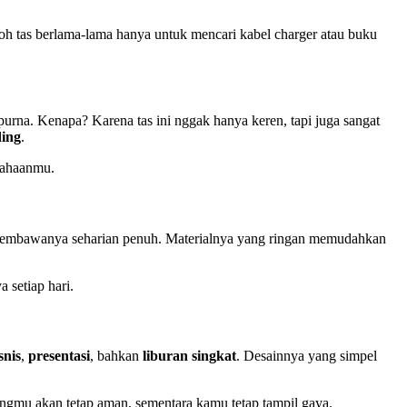
 tas berlama-lama hanya untuk mencari kabel charger atau buku
rna. Kenapa? Karena tas ini nggak hanya keren, tapi juga sangat
ing
.
sahaanmu.
u membawanya seharian penuh. Materialnya yang ringan memudahkan
 setiap hari.
snis
,
presentasi
, bahkan
liburan singkat
. Desainnya yang simpel
rangmu akan tetap aman, sementara kamu tetap tampil gaya.