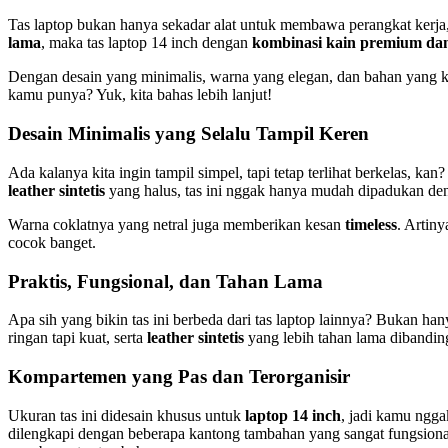
Tas laptop bukan hanya sekadar alat untuk membawa perangkat kerja,
lama
, maka tas laptop 14 inch dengan
kombinasi kain premium dan l
Dengan desain yang minimalis, warna yang elegan, dan bahan yang kokoh
kamu punya? Yuk, kita bahas lebih lanjut!
Desain Minimalis yang Selalu Tampil Keren
Ada kalanya kita ingin tampil simpel, tapi tetap terlihat berkelas, ka
leather sintetis
yang halus, tas ini nggak hanya mudah dipadukan deng
Warna coklatnya yang netral juga memberikan kesan
timeless
. Artiny
cocok banget.
Praktis, Fungsional, dan Tahan Lama
Apa sih yang bikin tas ini berbeda dari tas laptop lainnya? Bukan han
ringan tapi kuat, serta
leather sintetis
yang lebih tahan lama dibanding
Kompartemen yang Pas dan Terorganisir
Ukuran tas ini didesain khusus untuk
laptop 14 inch
, jadi kamu ngga
dilengkapi dengan beberapa kantong tambahan yang sangat fungsion