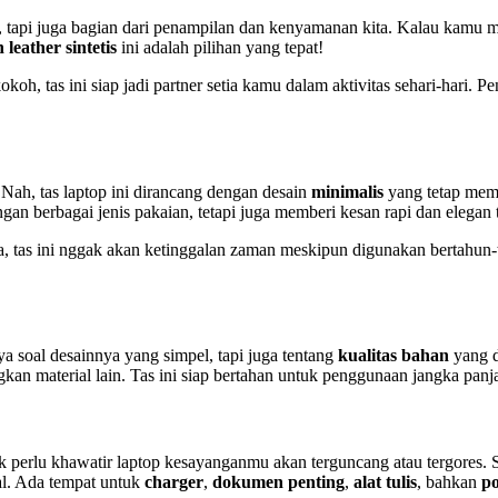
 tapi juga bagian dari penampilan dan kenyamanan kita. Kalau kamu me
eather sintetis
ini adalah pilihan yang tepat!
, tas ini siap jadi partner setia kamu dalam aktivitas sehari-hari. Pe
n? Nah, tas laptop ini dirancang dengan desain
minimalis
yang tetap mem
an berbagai jenis pakaian, tetapi juga memberi kesan rapi dan elegan 
a, tas ini nggak akan ketinggalan zaman meskipun digunakan bertahun-ta
ya soal desainnya yang simpel, tapi juga tentang
kualitas bahan
yang d
kan material lain. Tas ini siap bertahan untuk penggunaan jangka panjan
k perlu khawatir laptop kesayanganmu akan terguncang atau tergores. S
al. Ada tempat untuk
charger
,
dokumen penting
,
alat tulis
, bahkan
p