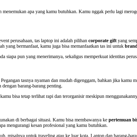
ah menemukan apa yang kamu butuhkan. Kamu nggak perlu lagi merogoh
vent perusahaan, tas laptop ini adalah pilihan
corporate gift
yang sempu
iah yang bermanfaat, kamu juga bisa memanfaatkan tas ini untuk
brand
da siapa pun yang menerimanya, sekaligus memperkuat identitas peru
s ini. Pegangan tasnya nyaman dan mudah digenggam, bahkan jika kam
h dengan barang-barang penting.
kamu bisa tetap terlihat rapi dan terorganisir meskipun menggunakannya
 digunakan di berbagai situasi. Kamu bisa membawanya ke
pertemuan bi
anpa mengurangi kesan profesional yang kamu butuhkan.
auh, misalnya untuk traveling atau ke luar kota. Laptop dan barang-ba