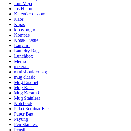
Jam Meja
Jas Hujan
Kalender custom
Kaos
Kipas
kipas angin
Kompas
Kotak Tissue
Lanyard
Laundry Bag
Lunchbox
Memo
meteran
mini shoulder bag
mug classic
Mug Enamel
Mug Kaca
Mug Keramik
Mug Stainless
Notebook
Paket Seminar Kits
Paper Bag
Payung
Pen Stainless
Pensil