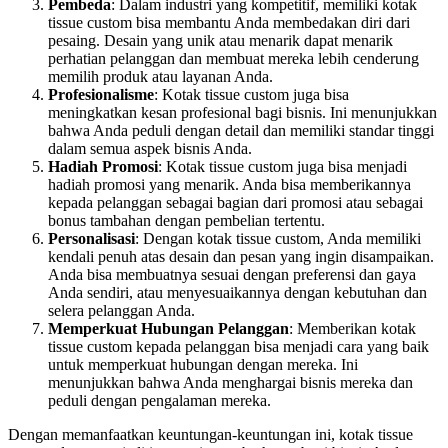
Pembeda
: Dalam industri yang kompetitif, memiliki kotak
tissue custom bisa membantu Anda membedakan diri dari
pesaing. Desain yang unik atau menarik dapat menarik
perhatian pelanggan dan membuat mereka lebih cenderung
memilih produk atau layanan Anda.
Profesionalisme
: Kotak tissue custom juga bisa
meningkatkan kesan profesional bagi bisnis. Ini menunjukkan
bahwa Anda peduli dengan detail dan memiliki standar tinggi
dalam semua aspek bisnis Anda.
Hadiah Promosi
: Kotak tissue custom juga bisa menjadi
hadiah promosi yang menarik. Anda bisa memberikannya
kepada pelanggan sebagai bagian dari promosi atau sebagai
bonus tambahan dengan pembelian tertentu.
Personalisasi
: Dengan kotak tissue custom, Anda memiliki
kendali penuh atas desain dan pesan yang ingin disampaikan.
Anda bisa membuatnya sesuai dengan preferensi dan gaya
Anda sendiri, atau menyesuaikannya dengan kebutuhan dan
selera pelanggan Anda.
Memperkuat Hubungan Pelanggan
: Memberikan kotak
tissue custom kepada pelanggan bisa menjadi cara yang baik
untuk memperkuat hubungan dengan mereka. Ini
menunjukkan bahwa Anda menghargai bisnis mereka dan
peduli dengan pengalaman mereka.
Dengan memanfaatkan keuntungan-keuntungan ini, kotak tissue