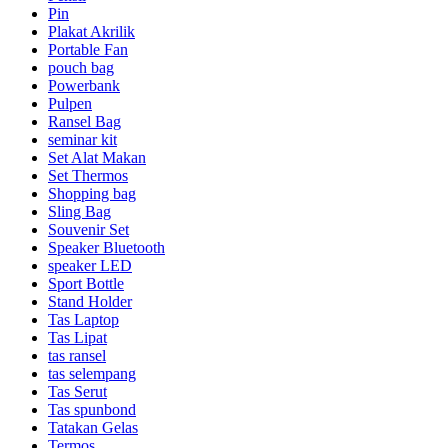
Pin
Plakat Akrilik
Portable Fan
pouch bag
Powerbank
Pulpen
Ransel Bag
seminar kit
Set Alat Makan
Set Thermos
Shopping bag
Sling Bag
Souvenir Set
Speaker Bluetooth
speaker LED
Sport Bottle
Stand Holder
Tas Laptop
Tas Lipat
tas ransel
tas selempang
Tas Serut
Tas spunbond
Tatakan Gelas
Termos