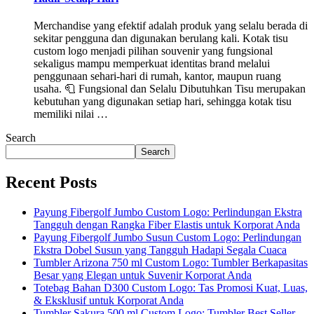
Merchandise yang efektif adalah produk yang selalu berada di
sekitar pengguna dan digunakan berulang kali. Kotak tisu
custom logo menjadi pilihan souvenir yang fungsional
sekaligus mampu memperkuat identitas brand melalui
penggunaan sehari-hari di rumah, kantor, maupun ruang
usaha. 🧻 Fungsional dan Selalu Dibutuhkan Tisu merupakan
kebutuhan yang digunakan setiap hari, sehingga kotak tisu
memiliki nilai …
Search
Search
Recent Posts
Payung Fibergolf Jumbo Custom Logo: Perlindungan Ekstra
Tangguh dengan Rangka Fiber Elastis untuk Korporat Anda
Payung Fibergolf Jumbo Susun Custom Logo: Perlindungan
Ekstra Dobel Susun yang Tangguh Hadapi Segala Cuaca
Tumbler Arizona 750 ml Custom Logo: Tumbler Berkapasitas
Besar yang Elegan untuk Suvenir Korporat Anda
Totebag Bahan D300 Custom Logo: Tas Promosi Kuat, Luas,
& Eksklusif untuk Korporat Anda
Tumbler Sakura 500 ml Custom Logo: Tumbler Best Seller