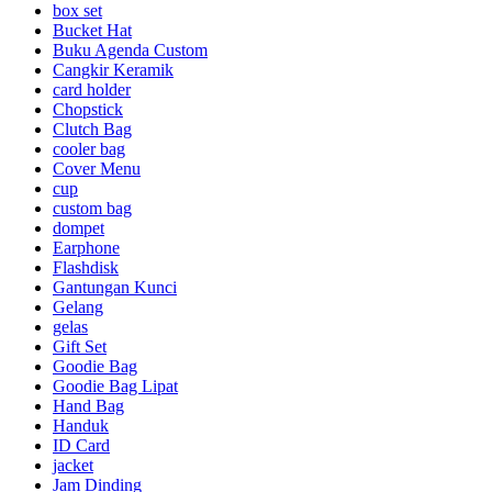
box set
Bucket Hat
Buku Agenda Custom
Cangkir Keramik
card holder
Chopstick
Clutch Bag
cooler bag
Cover Menu
cup
custom bag
dompet
Earphone
Flashdisk
Gantungan Kunci
Gelang
gelas
Gift Set
Goodie Bag
Goodie Bag Lipat
Hand Bag
Handuk
ID Card
jacket
Jam Dinding