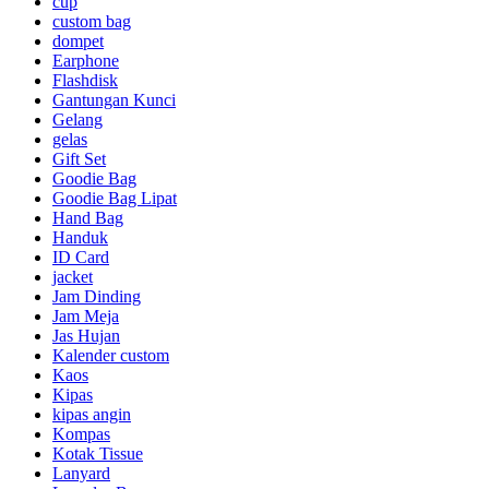
cup
custom bag
dompet
Earphone
Flashdisk
Gantungan Kunci
Gelang
gelas
Gift Set
Goodie Bag
Goodie Bag Lipat
Hand Bag
Handuk
ID Card
jacket
Jam Dinding
Jam Meja
Jas Hujan
Kalender custom
Kaos
Kipas
kipas angin
Kompas
Kotak Tissue
Lanyard