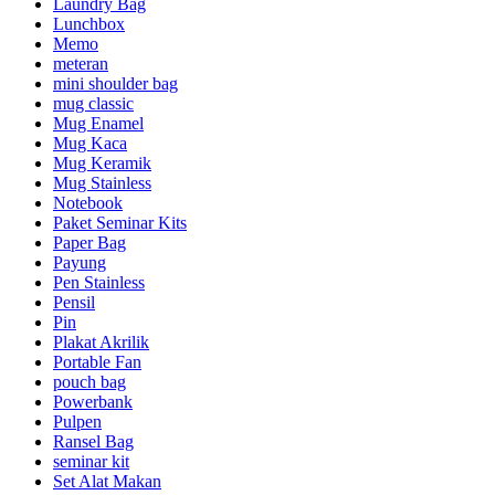
Laundry Bag
Lunchbox
Memo
meteran
mini shoulder bag
mug classic
Mug Enamel
Mug Kaca
Mug Keramik
Mug Stainless
Notebook
Paket Seminar Kits
Paper Bag
Payung
Pen Stainless
Pensil
Pin
Plakat Akrilik
Portable Fan
pouch bag
Powerbank
Pulpen
Ransel Bag
seminar kit
Set Alat Makan