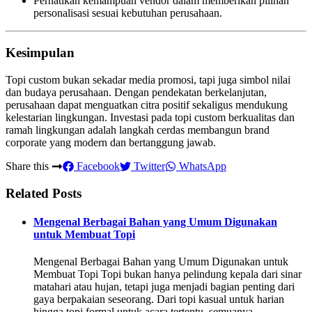
Perhatikan kemampuan vendor dalam memberikan pilihan
personalisasi sesuai kebutuhan perusahaan.
Kesimpulan
Topi custom bukan sekadar media promosi, tapi juga simbol nilai
dan budaya perusahaan. Dengan pendekatan berkelanjutan,
perusahaan dapat menguatkan citra positif sekaligus mendukung
kelestarian lingkungan. Investasi pada topi custom berkualitas dan
ramah lingkungan adalah langkah cerdas membangun brand
corporate yang modern dan bertanggung jawab.
Share this
Facebook
Twitter
WhatsApp
Related Posts
Mengenal Berbagai Bahan yang Umum Digunakan
untuk Membuat Topi
Mengenal Berbagai Bahan yang Umum Digunakan untuk
Membuat Topi Topi bukan hanya pelindung kepala dari sinar
matahari atau hujan, tetapi juga menjadi bagian penting dari
gaya berpakaian seseorang. Dari topi kasual untuk harian
hingga topi formal untuk acara tertentu, semuanya