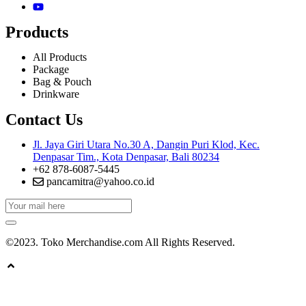
Products
All Products
Package
Bag & Pouch
Drinkware
Contact Us
Jl. Jaya Giri Utara No.30 A, Dangin Puri Klod, Kec.
Denpasar Tim., Kota Denpasar, Bali 80234
+62 878-6087-5445
pancamitra@yahoo.co.id
©2023. Toko Merchandise.com All Rights Reserved.