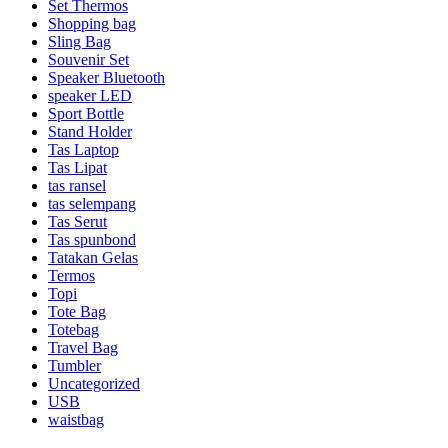
Set Thermos
Shopping bag
Sling Bag
Souvenir Set
Speaker Bluetooth
speaker LED
Sport Bottle
Stand Holder
Tas Laptop
Tas Lipat
tas ransel
tas selempang
Tas Serut
Tas spunbond
Tatakan Gelas
Termos
Topi
Tote Bag
Totebag
Travel Bag
Tumbler
Uncategorized
USB
waistbag