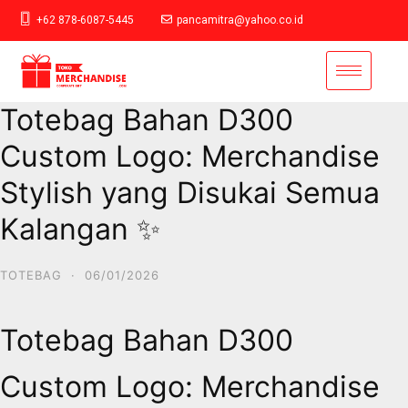
+62 878-6087-5445
pancamitra@yahoo.co.id
Totebag Bahan D300
Custom Logo: Merchandise
Stylish yang Disukai Semua
Kalangan ✨
TOTEBAG
·
06/01/2026
Totebag Bahan D300
Custom Logo: Merchandise