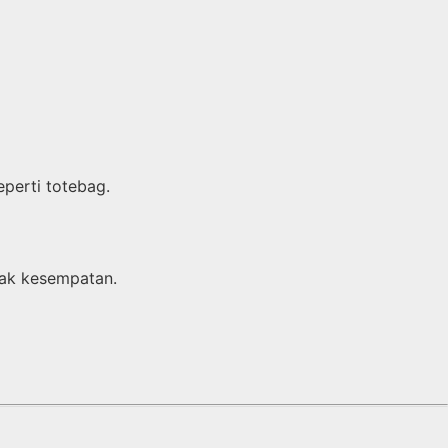
eperti totebag.
yak kesempatan.