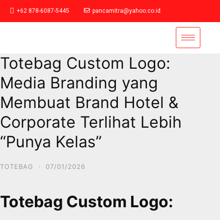
+62 878-6087-5445
pancamitra@yahoo.co.id
Totebag Custom Logo:
Media Branding yang
Membuat Brand Hotel &
Corporate Terlihat Lebih
“Punya Kelas”
TOTEBAG
·
07/01/2026
Totebag Custom Logo: