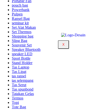
Portable Fan
pouch bag
Powerbank
Pulpen
Ransel Bag
seminar kit
Set Alat Makan
Set Thermos
Shopping bag
Sling Bag
X
Souvenir Set
Speaker Bluetooth
speaker LED
Sport Bottle
Stand Holder
Tas Laptop
Tas Lipat
tas ransel
tas selempang
Tas Serut
Tas spunbond
Tatakan Gelas
Termos
Topi
Tote Bag