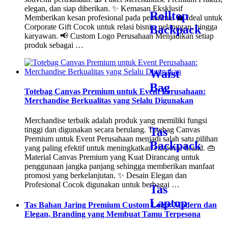
elegan, dan siap diberikan. ✨ Kemasan Eksklusif
Rolltop
Memberikan kesan profesional pada penerima. 💼 Ideal untuk
Corporate Gift Cocok untuk relasi bisnis, pelanggan, hingga
Backpack
karyawan. 📢 Custom Logo Perusahaan Menjadikan setiap
produk sebagai …
Waist
Bag
Totebag Canvas Premium untuk Event Perusahaan:
Merchandise Berkualitas yang Selalu Digunakan
Merchandise terbaik adalah produk yang memiliki fungsi
Tas
tinggi dan digunakan secara berulang. Totebag Canvas
Premium untuk Event Perusahaan menjadi salah satu pilihan
Backpack
yang paling efektif untuk meningkatkan eksposur brand. 👜
Material Canvas Premium yang Kuat Dirancang untuk
penggunaan jangka panjang sehingga memberikan manfaat
promosi yang berkelanjutan. ✨ Desain Elegan dan
Profesional Cocok digunakan untuk berbagai …
Tas
Laptop
Tas Bahan Jaring Premium Custom Logo: Modern dan
Elegan, Branding yang Membuat Tamu Terpesona