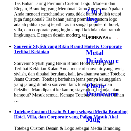
Tas Bahan Jaring Premium Custom Logo: Modern dan
Elegan, Branding yang Membuat Tamu Terpesona Apakah
2 in 1
Anda mencari merchandise yang tidak hanya stylish tetapi
Bag
juga fungsional? Tas bahan jaring premium custom logo
adalah pilihan yang tepat! Tas ini sangat populer di hotel,
villa, dan corporate yang ingin tampil kekinian dan ramah
lingkungan. Dengan desain modern, tas …
DRINKWARE
Souvenir Stylish yang Bikin Brand Hotel & Corporate
Metal
Terlihat Kekinian
Drinkware
Souvenir Stylish yang Bikin Brand Hotel & Corporate
Terlihat Kekinian Kalau Anda mencari souvenir yang awet,
stylish, dan dipakai berulang kali, jawabannya satu: Totebag
Jeans Custom. Totebag berbahan jeans punya keunggulan
yang jarang dimiliki souvenir lain: kuat, timeless, dan
Plastic
fleksibel. Mau dipakai ke kantor, staycation, belanja, atau
Drinkware
hangout? Masuk semua. Kenapa Totebag Jeans Jadi Pilihan
…
Totebag Custom Desain & Logo sebagai Media Branding
Hotel, Villa, dan Corporate yang Paling Masuk Akal
Mug
Totebag Custom Desain & Logo sebagai Media Branding