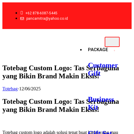
+62 878-6087-5445
pancamitra@yahoo.co.id
PACKAGE
Customer
Totebag Custom Logo: Tas Serbaguna
Gift
yang Bikin Brand Makin Eksis!
Totebag
·
12/06/2025
Business
Totebag Custom Logo: Tas Serbaguna
Kit
yang Bikin Brand Makin Eksis!
Gift Set
Totebag custom logo adalah solusi tepat buat kamu yang mau