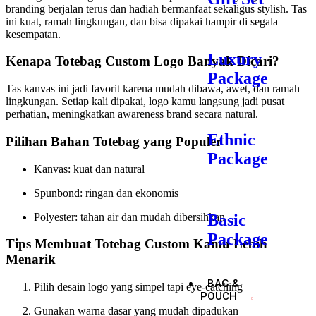
branding berjalan terus dan hadiah bermanfaat sekaligus stylish. Tas
ini kuat, ramah lingkungan, dan bisa dipakai hampir di segala
kesempatan.
Luxury
Kenapa Totebag Custom Logo Banyak Dicari?
Package
Tas kanvas ini jadi favorit karena mudah dibawa, awet, dan ramah
lingkungan. Setiap kali dipakai, logo kamu langsung jadi pusat
perhatian, meningkatkan awareness brand secara natural.
Ethnic
Pilihan Bahan Totebag yang Populer
Package
Kanvas: kuat dan natural
Spunbond: ringan dan ekonomis
Polyester: tahan air dan mudah dibersihkan
Basic
Package
Tips Membuat Totebag Custom Kamu Lebih
Menarik
BAG &
Pilih desain logo yang simpel tapi eye-catching
POUCH
Gunakan warna dasar yang mudah dipadukan