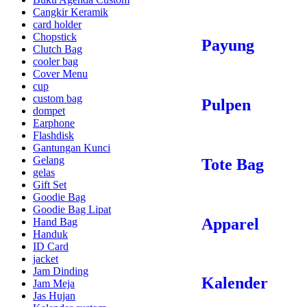
Cangkir Keramik
card holder
Chopstick
Payung
Clutch Bag
cooler bag
Cover Menu
cup
custom bag
Pulpen
dompet
Earphone
Flashdisk
Gantungan Kunci
Gelang
Tote Bag
gelas
Gift Set
Goodie Bag
Goodie Bag Lipat
Apparel
Hand Bag
Handuk
ID Card
jacket
Jam Dinding
Kalender
Jam Meja
Jas Hujan