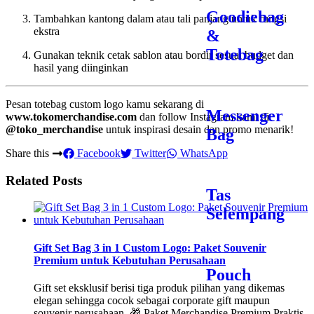
Goodiebag
Tambahkan kantong dalam atau tali panjang untuk fungsi
ekstra
&
Totebag
Gunakan teknik cetak sablon atau bordir sesuai budget dan
hasil yang diinginkan
Pesan totebag custom logo kamu sekarang di
Messenger
www.tokomerchandise.com
dan follow Instagram kami di
@toko_merchandise
untuk inspirasi desain dan promo menarik!
Bag
Share this
Facebook
Twitter
WhatsApp
Related Posts
Tas
Selempang
Gift Set Bag 3 in 1 Custom Logo: Paket Souvenir
Premium untuk Kebutuhan Perusahaan
Pouch
Gift set eksklusif berisi tiga produk pilihan yang dikemas
elegan sehingga cocok sebagai corporate gift maupun
souvenir perusahaan. 🎁 Paket Merchandise Premium Praktis,