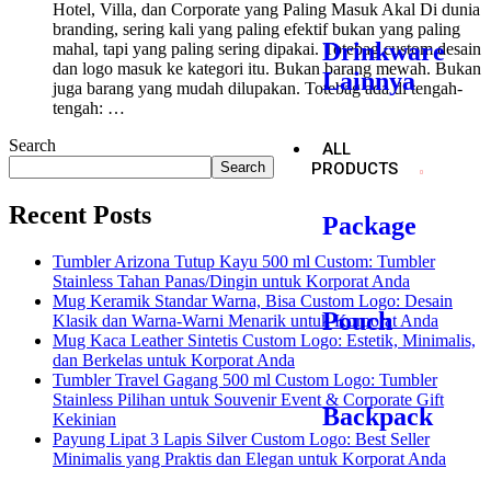
Hotel, Villa, dan Corporate yang Paling Masuk Akal Di dunia
branding, sering kali yang paling efektif bukan yang paling
Drinkware
mahal, tapi yang paling sering dipakai. Totebag custom desain
dan logo masuk ke kategori itu. Bukan barang mewah. Bukan
Lainnya
juga barang yang mudah dilupakan. Totebag ada di tengah-
tengah: …
Search
ALL
Search
PRODUCTS
Recent Posts
Package
Tumbler Arizona Tutup Kayu 500 ml Custom: Tumbler
Stainless Tahan Panas/Dingin untuk Korporat Anda
Mug Keramik Standar Warna, Bisa Custom Logo: Desain
Pouch
Klasik dan Warna-Warni Menarik untuk Korporat Anda
Mug Kaca Leather Sintetis Custom Logo: Estetik, Minimalis,
dan Berkelas untuk Korporat Anda
Tumbler Travel Gagang 500 ml Custom Logo: Tumbler
Stainless Pilihan untuk Souvenir Event & Corporate Gift
Backpack
Kekinian
Payung Lipat 3 Lapis Silver Custom Logo: Best Seller
Minimalis yang Praktis dan Elegan untuk Korporat Anda