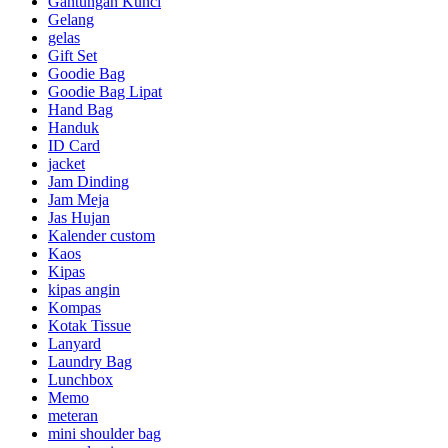
Gantungan Kunci
Gelang
gelas
Gift Set
Goodie Bag
Goodie Bag Lipat
Hand Bag
Handuk
ID Card
jacket
Jam Dinding
Jam Meja
Jas Hujan
Kalender custom
Kaos
Kipas
kipas angin
Kompas
Kotak Tissue
Lanyard
Laundry Bag
Lunchbox
Memo
meteran
mini shoulder bag