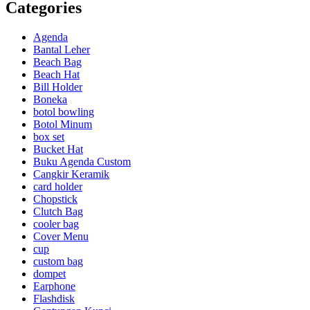
Categories
Agenda
Bantal Leher
Beach Bag
Beach Hat
Bill Holder
Boneka
botol bowling
Botol Minum
box set
Bucket Hat
Buku Agenda Custom
Cangkir Keramik
card holder
Chopstick
Clutch Bag
cooler bag
Cover Menu
cup
custom bag
dompet
Earphone
Flashdisk