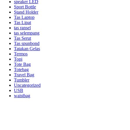
speaker LED
Sport Bottle
Stand Holder
Tas Laptop
Tas Lipat
tas ransel
tas selempang
Tas Serut
Tas spunbond
Tatakan Gelas
Termos
Topi
Tote Bag
Totebag
Travel Bag
Tumbler
Uncategorized
USB
waistbag