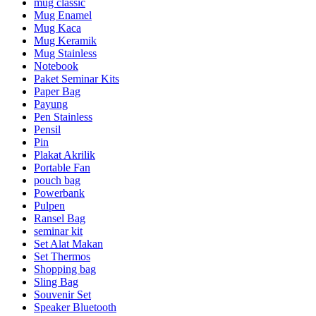
mug classic
Mug Enamel
Mug Kaca
Mug Keramik
Mug Stainless
Notebook
Paket Seminar Kits
Paper Bag
Payung
Pen Stainless
Pensil
Pin
Plakat Akrilik
Portable Fan
pouch bag
Powerbank
Pulpen
Ransel Bag
seminar kit
Set Alat Makan
Set Thermos
Shopping bag
Sling Bag
Souvenir Set
Speaker Bluetooth