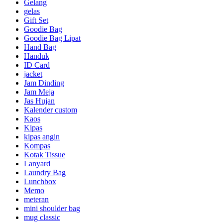
Gelang
gelas
Gift Set
Goodie Bag
Goodie Bag Lipat
Hand Bag
Handuk
ID Card
jacket
Jam Dinding
Jam Meja
Jas Hujan
Kalender custom
Kaos
Kipas
kipas angin
Kompas
Kotak Tissue
Lanyard
Laundry Bag
Lunchbox
Memo
meteran
mini shoulder bag
mug classic