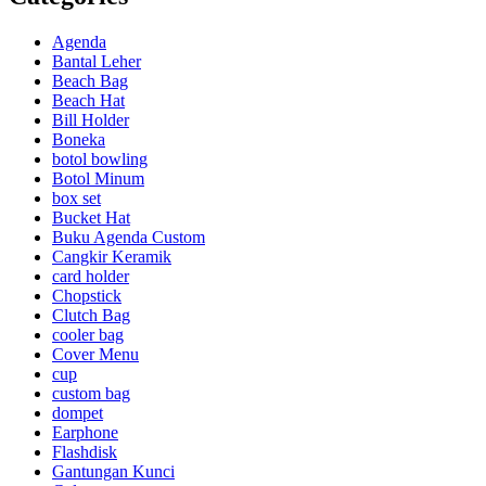
Agenda
Bantal Leher
Beach Bag
Beach Hat
Bill Holder
Boneka
botol bowling
Botol Minum
box set
Bucket Hat
Buku Agenda Custom
Cangkir Keramik
card holder
Chopstick
Clutch Bag
cooler bag
Cover Menu
cup
custom bag
dompet
Earphone
Flashdisk
Gantungan Kunci