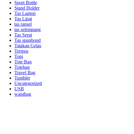
Sport Bottle
Stand Holder
Tas Laptop
Tas Lipat
tas ransel
tas selempang
Tas Serut
Tas spunbond
Tatakan Gelas
Termos
Topi
Tote Bag
Totebag
Travel Bag
Tumbler
Uncategorized
USB
waistbag