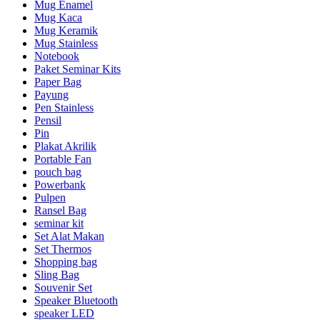
Mug Enamel
Mug Kaca
Mug Keramik
Mug Stainless
Notebook
Paket Seminar Kits
Paper Bag
Payung
Pen Stainless
Pensil
Pin
Plakat Akrilik
Portable Fan
pouch bag
Powerbank
Pulpen
Ransel Bag
seminar kit
Set Alat Makan
Set Thermos
Shopping bag
Sling Bag
Souvenir Set
Speaker Bluetooth
speaker LED