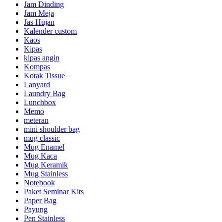
Jam Dinding
Jam Meja
Jas Hujan
Kalender custom
Kaos
Kipas
kipas angin
Kompas
Kotak Tissue
Lanyard
Laundry Bag
Lunchbox
Memo
meteran
mini shoulder bag
mug classic
Mug Enamel
Mug Kaca
Mug Keramik
Mug Stainless
Notebook
Paket Seminar Kits
Paper Bag
Payung
Pen Stainless