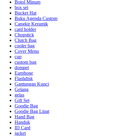
Botol Minum
box set
Bucket Hat
Buku Agenda Custom
Cangkir Keramik
card holder
Chopstick
Clutch Bag
cooler bag
Cover Menu
cup
custom bag
dompet
Earphone
Flashdisk
Gantungan Kunci
Gelang
gelas
Gift Set
Goodie Bag
Goodie Bag Lipat
Hand Bag
Handuk
ID Card
jacket