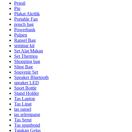
Pensil
Pin
Plakat Akrilik
Portable Fan
pouch bag
Powerbank
Pulpen
Ransel Bag
seminar kit
Set Alat Makan
Set Thermos
Shopping bag
Sling Bag
Souvenir Set
Speaker Bluetooth
speaker LED
Sport Bottle
Stand Holder
Tas Laptop
Tas Lipat
tas ransel
tas selempang
Tas Serut
Tas spunbond
Tatakan Gelas