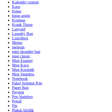
Kalender custom
Kaos
Kipas
kipas angin
Kompas
Kotak Tissue
Lanyard
Laundry Bag
Lunchbox
Memo
meteran
mini shoulder bag
mug classic
Mug Enamel
Mug Kaca
Mug Keramik
Mug Stainless
Notebook
Paket Seminar Kits
Paper Bag
Payung
Pen Stainless
Pensil
Pin
Plakat Akrilik