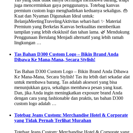
juga mencerminkan gaya penggunanya. Totebag kanvas
premium custom logo menghadirkan keduanya sekaligus. 👜
Kuat dan Nyaman Digunakan Ideal untuk:
BelanjaMeetingTravelingAktivitas sehari-hari ✨ Material
Premium yang Berkelas Kanvas berkualitas memberikan
tampilan yang lebih eksklusif dan tahan lama. 🌿 Mendukung
Penggunaan Berulang Menjadi alternatif yang lebih ramah
lingkungan …
Tas Bahan D300 Custom Logo – Bikin Brand Anda
Dibawa Ke Mana-Mana, Secara Stylish!
Tas Bahan D300 Custom Logo – Bikin Brand Anda Dibawa
Ke Mana-Mana, Secara Stylish! Tas itu lebih dari sekadar alat
untuk membawa barang. Tas adalah aksesori yang bisa
menunjukkan gaya, sekaligus membawa pesan yang kuat.
Dan, jika Anda ingin meningkatkan exposure brand Anda
dengan cara yang fashionable dan praktis, tas bahan D300
custom logo adalah …
Totebag Jeans Custom: Merchandise Hotel & Corporate
yang Tidak Pernah Terlihat Murahan
Totebag Jeans Custom: Merchandise Hotel & Corporate yang