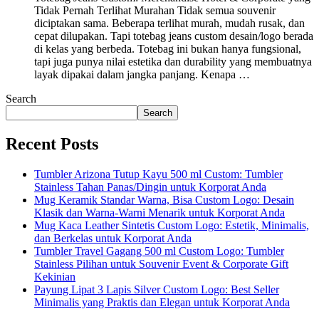
Tidak Pernah Terlihat Murahan Tidak semua souvenir
diciptakan sama. Beberapa terlihat murah, mudah rusak, dan
cepat dilupakan. Tapi totebag jeans custom desain/logo berada
di kelas yang berbeda. Totebag ini bukan hanya fungsional,
tapi juga punya nilai estetika dan durability yang membuatnya
layak dipakai dalam jangka panjang. Kenapa …
Search
Search
Recent Posts
Tumbler Arizona Tutup Kayu 500 ml Custom: Tumbler
Stainless Tahan Panas/Dingin untuk Korporat Anda
Mug Keramik Standar Warna, Bisa Custom Logo: Desain
Klasik dan Warna-Warni Menarik untuk Korporat Anda
Mug Kaca Leather Sintetis Custom Logo: Estetik, Minimalis,
dan Berkelas untuk Korporat Anda
Tumbler Travel Gagang 500 ml Custom Logo: Tumbler
Stainless Pilihan untuk Souvenir Event & Corporate Gift
Kekinian
Payung Lipat 3 Lapis Silver Custom Logo: Best Seller
Minimalis yang Praktis dan Elegan untuk Korporat Anda