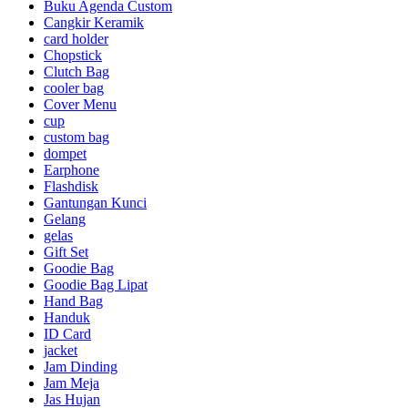
Buku Agenda Custom
Cangkir Keramik
card holder
Chopstick
Clutch Bag
cooler bag
Cover Menu
cup
custom bag
dompet
Earphone
Flashdisk
Gantungan Kunci
Gelang
gelas
Gift Set
Goodie Bag
Goodie Bag Lipat
Hand Bag
Handuk
ID Card
jacket
Jam Dinding
Jam Meja
Jas Hujan