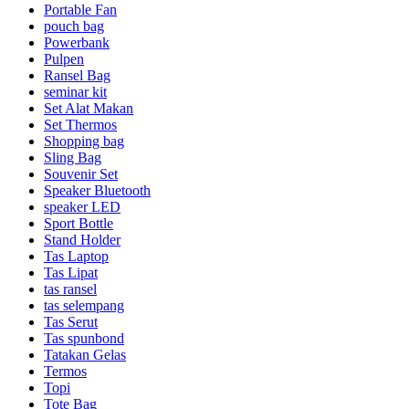
Portable Fan
pouch bag
Powerbank
Pulpen
Ransel Bag
seminar kit
Set Alat Makan
Set Thermos
Shopping bag
Sling Bag
Souvenir Set
Speaker Bluetooth
speaker LED
Sport Bottle
Stand Holder
Tas Laptop
Tas Lipat
tas ransel
tas selempang
Tas Serut
Tas spunbond
Tatakan Gelas
Termos
Topi
Tote Bag