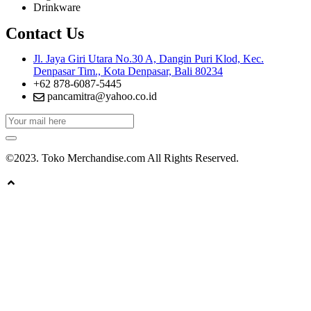
Drinkware
Contact Us
Jl. Jaya Giri Utara No.30 A, Dangin Puri Klod, Kec.
Denpasar Tim., Kota Denpasar, Bali 80234
+62 878-6087-5445
pancamitra@yahoo.co.id
©2023. Toko Merchandise.com All Rights Reserved.