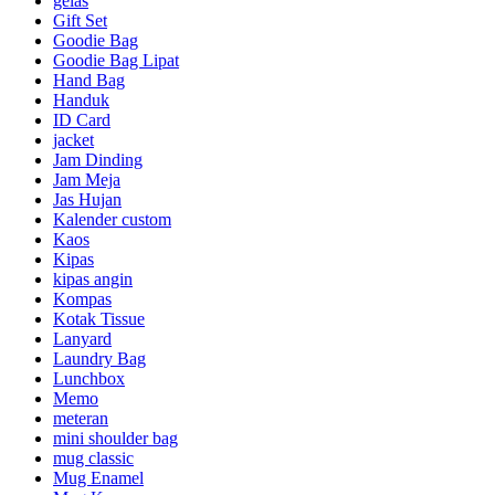
gelas
Gift Set
Goodie Bag
Goodie Bag Lipat
Hand Bag
Handuk
ID Card
jacket
Jam Dinding
Jam Meja
Jas Hujan
Kalender custom
Kaos
Kipas
kipas angin
Kompas
Kotak Tissue
Lanyard
Laundry Bag
Lunchbox
Memo
meteran
mini shoulder bag
mug classic
Mug Enamel