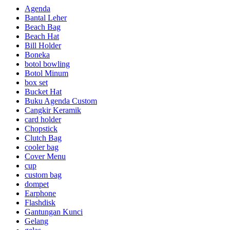
Agenda
Bantal Leher
Beach Bag
Beach Hat
Bill Holder
Boneka
botol bowling
Botol Minum
box set
Bucket Hat
Buku Agenda Custom
Cangkir Keramik
card holder
Chopstick
Clutch Bag
cooler bag
Cover Menu
cup
custom bag
dompet
Earphone
Flashdisk
Gantungan Kunci
Gelang