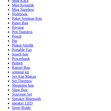
Mug Kaca
Mug Keramik
Mug Stainless
Notebook
Paket Seminar Kits
Paper Bag
Payung
Pen Stainless
Pensil
Pin
Plakat Akrilik
Portable Fan
pouch bag
Powerbank
Pulpen
Ransel Bag
seminar kit
Set Alat Makan
Set Thermos
Shopping bag
Sling Bag
Souvenir Set
Speaker Bluetooth
speaker LED
Sport Bottle