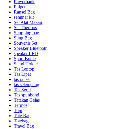
Powerbank
Pulpen
Ransel Bag
seminar kit
Set Alat Makan
Set Thermos
Shopping bag
Sling Bag
Souvenir Set
Speaker Bluetooth
speaker LED
Sport Bottle
Stand Holder
Tas Laptop
Tas Lipat
tas ransel
tas selempang
Tas Serut
Tas spunbond
Tatakan Gelas
Termos
Topi
Tote Bag
Totebag
Travel Bag