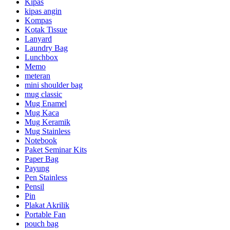
Kipas
kipas angin
Kompas
Kotak Tissue
Lanyard
Laundry Bag
Lunchbox
Memo
meteran
mini shoulder bag
mug classic
Mug Enamel
Mug Kaca
Mug Keramik
Mug Stainless
Notebook
Paket Seminar Kits
Paper Bag
Payung
Pen Stainless
Pensil
Pin
Plakat Akrilik
Portable Fan
pouch bag