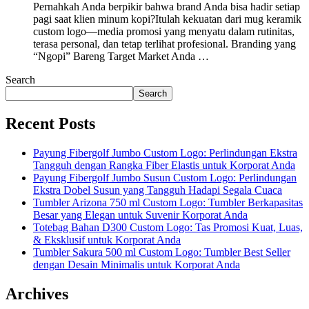
Pernahkah Anda berpikir bahwa brand Anda bisa hadir setiap
pagi saat klien minum kopi?Itulah kekuatan dari mug keramik
custom logo—media promosi yang menyatu dalam rutinitas,
terasa personal, dan tetap terlihat profesional. Branding yang
“Ngopi” Bareng Target Market Anda …
Search
Search
Recent Posts
Payung Fibergolf Jumbo Custom Logo: Perlindungan Ekstra
Tangguh dengan Rangka Fiber Elastis untuk Korporat Anda
Payung Fibergolf Jumbo Susun Custom Logo: Perlindungan
Ekstra Dobel Susun yang Tangguh Hadapi Segala Cuaca
Tumbler Arizona 750 ml Custom Logo: Tumbler Berkapasitas
Besar yang Elegan untuk Suvenir Korporat Anda
Totebag Bahan D300 Custom Logo: Tas Promosi Kuat, Luas,
& Eksklusif untuk Korporat Anda
Tumbler Sakura 500 ml Custom Logo: Tumbler Best Seller
dengan Desain Minimalis untuk Korporat Anda
Archives