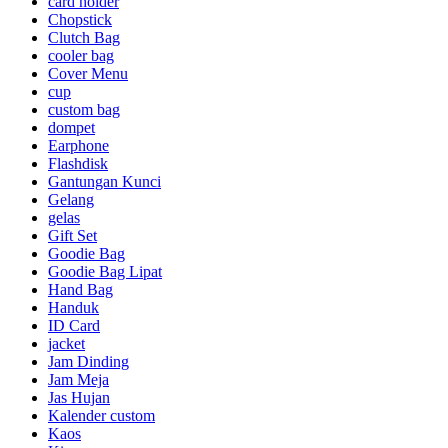
card holder
Chopstick
Clutch Bag
cooler bag
Cover Menu
cup
custom bag
dompet
Earphone
Flashdisk
Gantungan Kunci
Gelang
gelas
Gift Set
Goodie Bag
Goodie Bag Lipat
Hand Bag
Handuk
ID Card
jacket
Jam Dinding
Jam Meja
Jas Hujan
Kalender custom
Kaos