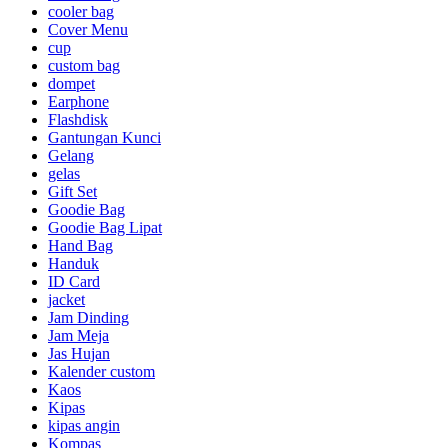
cooler bag
Cover Menu
cup
custom bag
dompet
Earphone
Flashdisk
Gantungan Kunci
Gelang
gelas
Gift Set
Goodie Bag
Goodie Bag Lipat
Hand Bag
Handuk
ID Card
jacket
Jam Dinding
Jam Meja
Jas Hujan
Kalender custom
Kaos
Kipas
kipas angin
Kompas