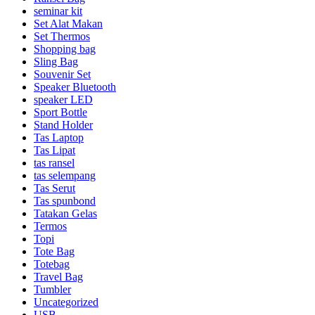
seminar kit
Set Alat Makan
Set Thermos
Shopping bag
Sling Bag
Souvenir Set
Speaker Bluetooth
speaker LED
Sport Bottle
Stand Holder
Tas Laptop
Tas Lipat
tas ransel
tas selempang
Tas Serut
Tas spunbond
Tatakan Gelas
Termos
Topi
Tote Bag
Totebag
Travel Bag
Tumbler
Uncategorized
USB