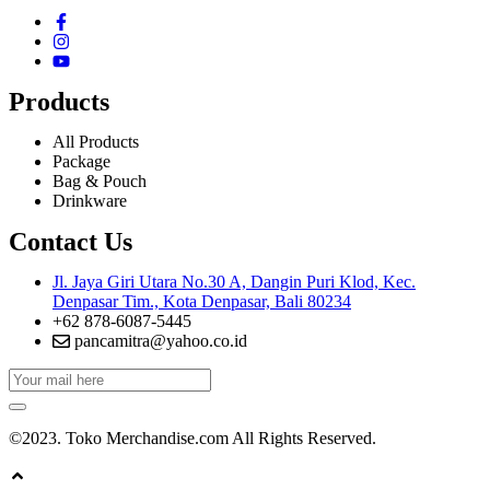
Products
All Products
Package
Bag & Pouch
Drinkware
Contact Us
Jl. Jaya Giri Utara No.30 A, Dangin Puri Klod, Kec.
Denpasar Tim., Kota Denpasar, Bali 80234
+62 878-6087-5445
pancamitra@yahoo.co.id
©2023. Toko Merchandise.com All Rights Reserved.