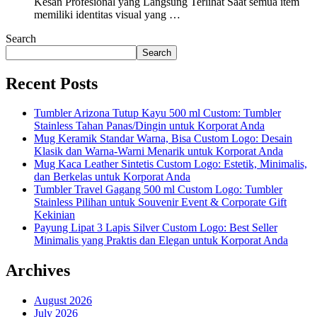
Kesan Profesional yang Langsung Terlihat Saat semua item
memiliki identitas visual yang …
Search
Search
Recent Posts
Tumbler Arizona Tutup Kayu 500 ml Custom: Tumbler
Stainless Tahan Panas/Dingin untuk Korporat Anda
Mug Keramik Standar Warna, Bisa Custom Logo: Desain
Klasik dan Warna-Warni Menarik untuk Korporat Anda
Mug Kaca Leather Sintetis Custom Logo: Estetik, Minimalis,
dan Berkelas untuk Korporat Anda
Tumbler Travel Gagang 500 ml Custom Logo: Tumbler
Stainless Pilihan untuk Souvenir Event & Corporate Gift
Kekinian
Payung Lipat 3 Lapis Silver Custom Logo: Best Seller
Minimalis yang Praktis dan Elegan untuk Korporat Anda
Archives
August 2026
July 2026