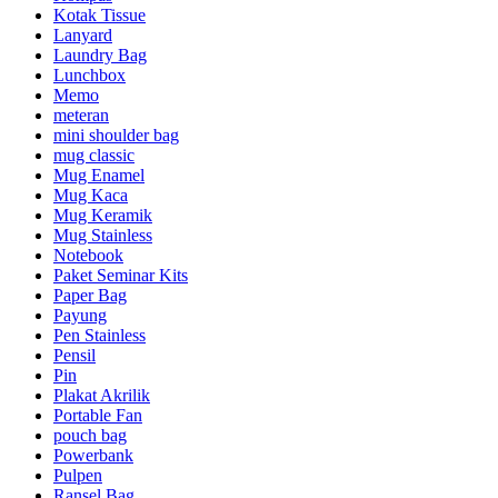
Kotak Tissue
Lanyard
Laundry Bag
Lunchbox
Memo
meteran
mini shoulder bag
mug classic
Mug Enamel
Mug Kaca
Mug Keramik
Mug Stainless
Notebook
Paket Seminar Kits
Paper Bag
Payung
Pen Stainless
Pensil
Pin
Plakat Akrilik
Portable Fan
pouch bag
Powerbank
Pulpen
Ransel Bag