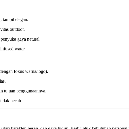
 tampil elegan.
vitas outdoor.
penyuka gaya natural.
nfused water.
 dengan fokus warna/logo).
las.
kan tujuan penggunaannya.
 tidak pecah.
si dari karakter, pesan, dan gaya hidup. Baik untuk kebutuhan person