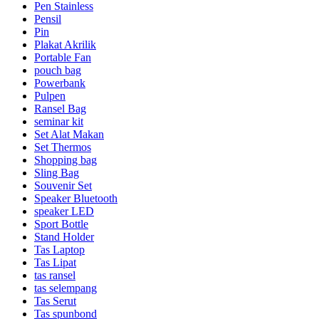
Pen Stainless
Pensil
Pin
Plakat Akrilik
Portable Fan
pouch bag
Powerbank
Pulpen
Ransel Bag
seminar kit
Set Alat Makan
Set Thermos
Shopping bag
Sling Bag
Souvenir Set
Speaker Bluetooth
speaker LED
Sport Bottle
Stand Holder
Tas Laptop
Tas Lipat
tas ransel
tas selempang
Tas Serut
Tas spunbond