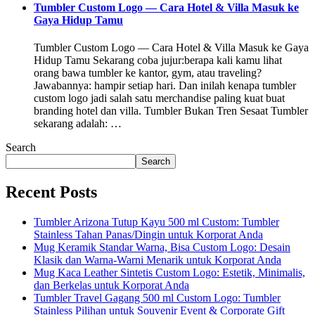
Tumbler Custom Logo — Cara Hotel & Villa Masuk ke
Gaya Hidup Tamu
Tumbler Custom Logo — Cara Hotel & Villa Masuk ke Gaya
Hidup Tamu Sekarang coba jujur:berapa kali kamu lihat
orang bawa tumbler ke kantor, gym, atau traveling?
Jawabannya: hampir setiap hari. Dan inilah kenapa tumbler
custom logo jadi salah satu merchandise paling kuat buat
branding hotel dan villa. Tumbler Bukan Tren Sesaat Tumbler
sekarang adalah: …
Search
Search
Recent Posts
Tumbler Arizona Tutup Kayu 500 ml Custom: Tumbler
Stainless Tahan Panas/Dingin untuk Korporat Anda
Mug Keramik Standar Warna, Bisa Custom Logo: Desain
Klasik dan Warna-Warni Menarik untuk Korporat Anda
Mug Kaca Leather Sintetis Custom Logo: Estetik, Minimalis,
dan Berkelas untuk Korporat Anda
Tumbler Travel Gagang 500 ml Custom Logo: Tumbler
Stainless Pilihan untuk Souvenir Event & Corporate Gift