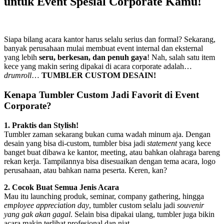
untuk Event Spesial Corporate Kamu!
Siapa bilang acara kantor harus selalu serius dan formal? Sekarang,
banyak perusahaan mulai membuat event internal dan eksternal
yang lebih
seru, berkesan, dan penuh gaya
! Nah, salah satu item
kece yang makin sering dipakai di acara corporate adalah…
drumroll
…
TUMBLER CUSTOM DESAIN!
Kenapa Tumbler Custom Jadi Favorit di Event
Corporate?
1. Praktis dan Stylish!
Tumbler zaman sekarang bukan cuma wadah minum aja. Dengan
desain yang bisa di-custom, tumbler bisa jadi
statement
yang kece
banget buat dibawa ke kantor, meeting, atau bahkan olahraga bareng
rekan kerja. Tampilannya bisa disesuaikan dengan tema acara, logo
perusahaan, atau bahkan nama peserta. Keren, kan?
2. Cocok Buat Semua Jenis Acara
Mau itu launching produk, seminar, company gathering, hingga
employee appreciation day
, tumbler custom selalu jadi
souvenir
yang gak akan gagal
. Selain bisa dipakai ulang, tumbler juga bikin
acara makin terlihat profesional dan niat.