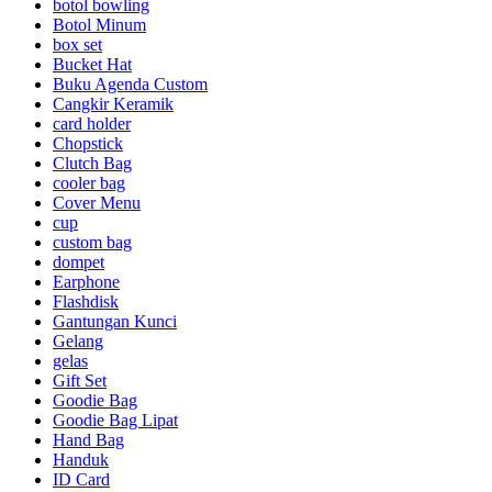
botol bowling
Botol Minum
box set
Bucket Hat
Buku Agenda Custom
Cangkir Keramik
card holder
Chopstick
Clutch Bag
cooler bag
Cover Menu
cup
custom bag
dompet
Earphone
Flashdisk
Gantungan Kunci
Gelang
gelas
Gift Set
Goodie Bag
Goodie Bag Lipat
Hand Bag
Handuk
ID Card