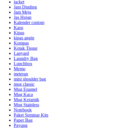
jacket
Jam Dinding
Jam Meja
Jas Hujan
Kalender custom
Kaos
Kipas
kipas angin
Kompas
Kotak Tissue
Lanyard
Laundry Bag
Lunchbox
Memo
meteran
mini shoulder bag
mug classic
Mug Enamel
Mug Kaca
Mug Keramik
Mug Stainless
Notebook
Paket Seminar Kits
Paper Bag
Payung