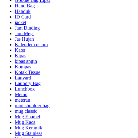
Goodie Bag Lipat
Hand Bag
Handuk
ID Card
jacket
Jam Dinding
Jam Meja
Jas Hujan
Kalender custom
Kaos
Kipas
kipas angin
Kompas
Kotak Tissue
Lanyard
Laundry Bag
Lunchbox
Memo
meteran
mini shoulder bag
mug classic
Mug Enamel
Mug Kaca
Mug Keramik
Mug Stainless