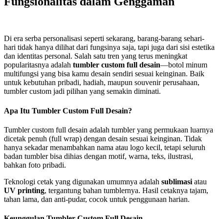
Fungsionalitas dalam Genggaman
Di era serba personalisasi seperti sekarang, barang-barang sehari-
hari tidak hanya dilihat dari fungsinya saja, tapi juga dari sisi estetika
dan identitas personal. Salah satu tren yang terus meningkat
popularitasnya adalah
tumbler custom full desain
—botol minum
multifungsi yang bisa kamu desain sendiri sesuai keinginan. Baik
untuk kebutuhan pribadi, hadiah, maupun souvenir perusahaan,
tumbler custom jadi pilihan yang semakin diminati.
Apa Itu Tumbler Custom Full Desain?
Tumbler custom full desain adalah tumbler yang permukaan luarnya
dicetak penuh (full wrap) dengan desain sesuai keinginan. Tidak
hanya sekadar menambahkan nama atau logo kecil, tetapi seluruh
badan tumbler bisa dihias dengan motif, warna, teks, ilustrasi,
bahkan foto pribadi.
Teknologi cetak yang digunakan umumnya adalah
sublimasi
atau
UV printing
, tergantung bahan tumblernya. Hasil cetaknya tajam,
tahan lama, dan anti-pudar, cocok untuk penggunaan harian.
Keunggulan Tumbler Custom Full Desain