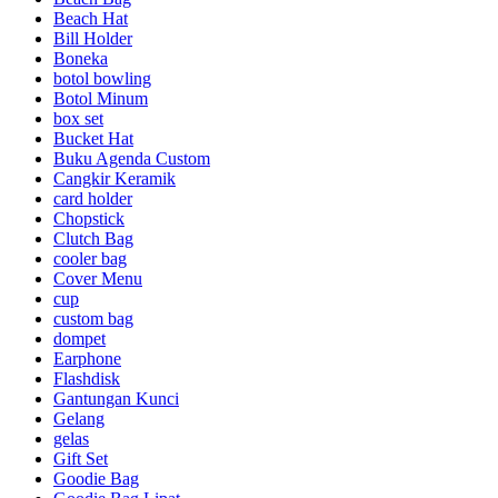
Beach Hat
Bill Holder
Boneka
botol bowling
Botol Minum
box set
Bucket Hat
Buku Agenda Custom
Cangkir Keramik
card holder
Chopstick
Clutch Bag
cooler bag
Cover Menu
cup
custom bag
dompet
Earphone
Flashdisk
Gantungan Kunci
Gelang
gelas
Gift Set
Goodie Bag