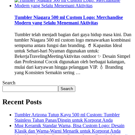
Tumbler Niagara 500 ml Custom Logo: Merchandise
Modern yang Selalu Menemani Aktivitas
Tumbler telah menjadi bagian dari gaya hidup masa kini. Dan
tumbler Niagara 500 ml custom logo menawarkan kombinasi
sempurna antara fungsi dan branding. 🥤 Kapasitas Ideal
untuk Sehari-hari Nyaman digunakan untuk:
BekerjaTravelingMeetingAktivitas outdoor ✨ Desain Simpel
dan Profesional Cocok digunakan oleh berbagai kalangan,
mulai dari karyawan hingga pelanggan VIP. 💧 Branding
yang Konsisten Semakin sering …
Search
Search
Recent Posts
Tumbler Arizona Tutup Kayu 500 ml Custom: Tumbler
Stainless Tahan Panas/Dingin untuk Korporat Anda
Mug Keramik Standar Warna, Bisa Custom Logo: Desain
Klasik dan Warna-Warni Menarik untuk Korporat Anda