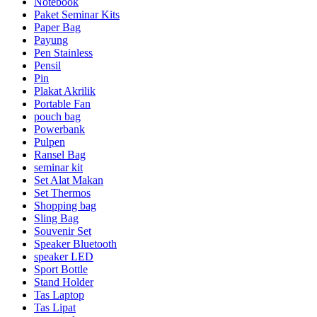
Notebook
Paket Seminar Kits
Paper Bag
Payung
Pen Stainless
Pensil
Pin
Plakat Akrilik
Portable Fan
pouch bag
Powerbank
Pulpen
Ransel Bag
seminar kit
Set Alat Makan
Set Thermos
Shopping bag
Sling Bag
Souvenir Set
Speaker Bluetooth
speaker LED
Sport Bottle
Stand Holder
Tas Laptop
Tas Lipat