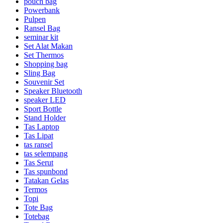
pouch bag
Powerbank
Pulpen
Ransel Bag
seminar kit
Set Alat Makan
Set Thermos
Shopping bag
Sling Bag
Souvenir Set
Speaker Bluetooth
speaker LED
Sport Bottle
Stand Holder
Tas Laptop
Tas Lipat
tas ransel
tas selempang
Tas Serut
Tas spunbond
Tatakan Gelas
Termos
Topi
Tote Bag
Totebag