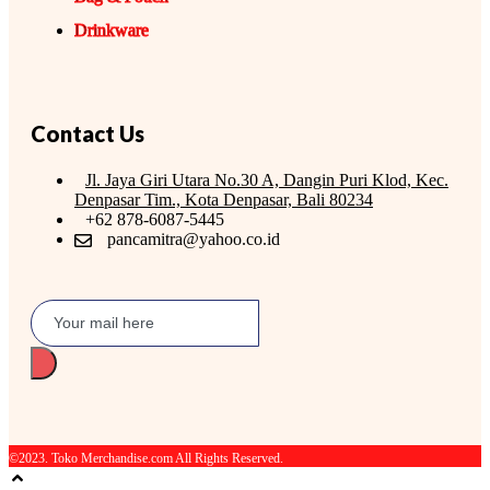
Drinkware
Contact Us
Jl. Jaya Giri Utara No.30 A, Dangin Puri Klod, Kec.
Denpasar Tim., Kota Denpasar, Bali 80234
+62 878-6087-5445
pancamitra@yahoo.co.id
©2023. Toko Merchandise.com All Rights Reserved.