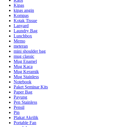
Kaos
Kipas
kipas angin
Kompas
Kotak Tissue
Lanyard
Laundry Bag
Lunchbox
Memo
meteran
mini shoulder bag
mug classic
Mug Enamel
Mug Kaca
Mug Keramik
Mug Stainless
Notebook
Paket Seminar Kits
Paper Bag
Payung
Pen Stainless
Pensil
Pin
Plakat Akrilik
Portable Fan