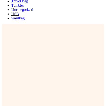
Travel Bag
Tumbler
Uncategorized
USB
waistbag