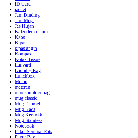
ID Card
jacket
Jam Dinding
Jam Meja
Jas Hujan
Kalender custom
Kaos
Kipas
kipas angin
Kompas
Kotak Tissue
Lanyard
Laundry Bag
Lunchbox
Memo
meteran
mini shoulder bag
mug classic
Mug Enamel
Mug Kaca
Mug Keramik
Mug Stainless
Notebook
Paket Seminar Kits
Paper Bag