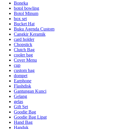
Boneka
botol bowling
Botol Minum
box set
Bucket Hat
Buku Agenda Custom
Cangkir Keramik
card holder
Chopstick
Clutch Bag
cooler bag
Cover Menu
cup
custom bag
dompet
Earphone
Flashdisk
Gantungan Kunci
Gelang
gelas
Gift Set
Goodie Bag
Goodie Bag Lipat
Hand Bag
Handuk