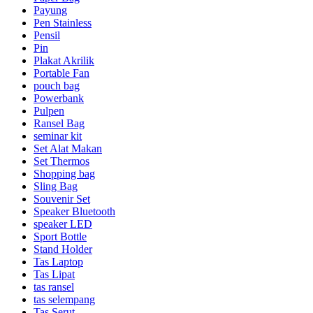
Payung
Pen Stainless
Pensil
Pin
Plakat Akrilik
Portable Fan
pouch bag
Powerbank
Pulpen
Ransel Bag
seminar kit
Set Alat Makan
Set Thermos
Shopping bag
Sling Bag
Souvenir Set
Speaker Bluetooth
speaker LED
Sport Bottle
Stand Holder
Tas Laptop
Tas Lipat
tas ransel
tas selempang
Tas Serut