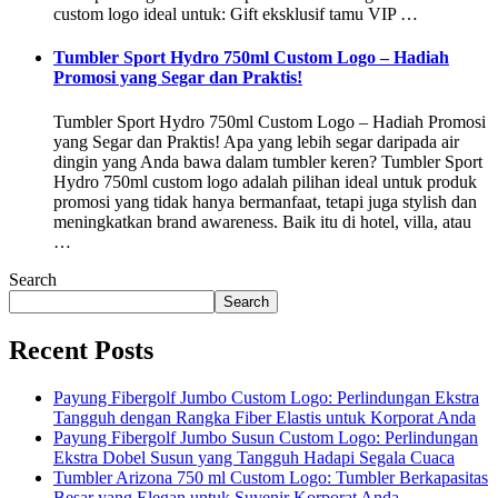
custom logo ideal untuk: Gift eksklusif tamu VIP …
Tumbler Sport Hydro 750ml Custom Logo – Hadiah
Promosi yang Segar dan Praktis!
Tumbler Sport Hydro 750ml Custom Logo – Hadiah Promosi
yang Segar dan Praktis! Apa yang lebih segar daripada air
dingin yang Anda bawa dalam tumbler keren? Tumbler Sport
Hydro 750ml custom logo adalah pilihan ideal untuk produk
promosi yang tidak hanya bermanfaat, tetapi juga stylish dan
meningkatkan brand awareness. Baik itu di hotel, villa, atau
…
Search
Search
Recent Posts
Payung Fibergolf Jumbo Custom Logo: Perlindungan Ekstra
Tangguh dengan Rangka Fiber Elastis untuk Korporat Anda
Payung Fibergolf Jumbo Susun Custom Logo: Perlindungan
Ekstra Dobel Susun yang Tangguh Hadapi Segala Cuaca
Tumbler Arizona 750 ml Custom Logo: Tumbler Berkapasitas
Besar yang Elegan untuk Suvenir Korporat Anda