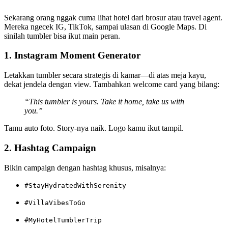
Sekarang orang nggak cuma lihat hotel dari brosur atau travel agent.
Mereka ngecek IG, TikTok, sampai ulasan di Google Maps. Di
sinilah tumbler bisa ikut main peran.
1.
Instagram Moment Generator
Letakkan tumbler secara strategis di kamar—di atas meja kayu,
dekat jendela dengan view. Tambahkan welcome card yang bilang:
“This tumbler is yours. Take it home, take us with
you.”
Tamu auto foto. Story-nya naik. Logo kamu ikut tampil.
2.
Hashtag Campaign
Bikin campaign dengan hashtag khusus, misalnya:
#StayHydratedWithSerenity
#VillaVibesToGo
#MyHotelTumblerTrip