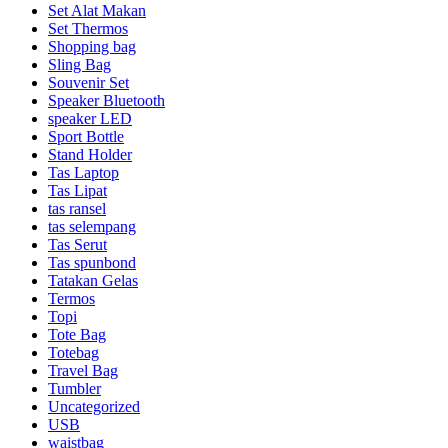
Set Alat Makan
Set Thermos
Shopping bag
Sling Bag
Souvenir Set
Speaker Bluetooth
speaker LED
Sport Bottle
Stand Holder
Tas Laptop
Tas Lipat
tas ransel
tas selempang
Tas Serut
Tas spunbond
Tatakan Gelas
Termos
Topi
Tote Bag
Totebag
Travel Bag
Tumbler
Uncategorized
USB
waistbag