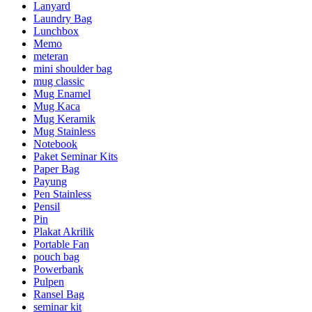
Lanyard
Laundry Bag
Lunchbox
Memo
meteran
mini shoulder bag
mug classic
Mug Enamel
Mug Kaca
Mug Keramik
Mug Stainless
Notebook
Paket Seminar Kits
Paper Bag
Payung
Pen Stainless
Pensil
Pin
Plakat Akrilik
Portable Fan
pouch bag
Powerbank
Pulpen
Ransel Bag
seminar kit