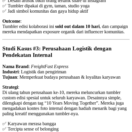
✅ Desain artistik bikin orang tertarik share di Instagram
✅ Tumbler dipakai di gym, taman, studio yoga
✅ Jadi simbol komunitas dan gaya hidup aktif
Outcome
:
Tumbler edisi kolaborasi ini
sold out dalam 10 hari
, dan campaign
mereka mendapatkan exposure organik dari influencer komunitas.
Studi Kasus #3: Perusahaan Logistik dengan
Pendekatan Internal
Nama Brand
:
FreightFast Express
Industri
: Logistik dan pengiriman
Tujuan
: Memperkuat budaya perusahaan & loyalitas karyawan
Strategi
:
Di ulang tahun perusahaan ke-10, mereka meluncurkan tumbler
custom edisi spesial untuk seluruh karyawan. Desainnya simple,
dilengkapi dengan tag “10 Years Moving Together”. Mereka juga
mengadakan kontes foto internal dengan hadiah menarik bagi yang
paling kreatif menggunakan tumbler-nya.
✅ Karyawan merasa bangga
✅ Tercipta sense of belonging