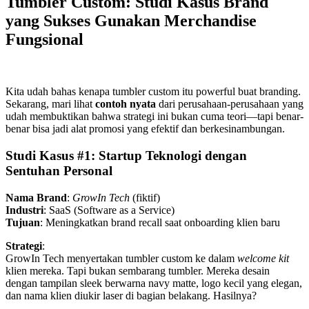
Tumbler Custom: Studi Kasus Brand
yang Sukses Gunakan Merchandise
Fungsional
Kita udah bahas kenapa tumbler custom itu powerful buat branding.
Sekarang, mari lihat
contoh nyata
dari perusahaan-perusahaan yang
udah membuktikan bahwa strategi ini bukan cuma teori—tapi benar-
benar bisa jadi alat promosi yang efektif dan berkesinambungan.
Studi Kasus #1: Startup Teknologi dengan
Sentuhan Personal
Nama Brand
:
GrowIn Tech
(fiktif)
Industri
: SaaS (Software as a Service)
Tujuan
: Meningkatkan brand recall saat onboarding klien baru
Strategi
:
GrowIn Tech menyertakan tumbler custom ke dalam
welcome kit
klien mereka. Tapi bukan sembarang tumbler. Mereka desain
dengan tampilan sleek berwarna navy matte, logo kecil yang elegan,
dan nama klien diukir laser di bagian belakang. Hasilnya?