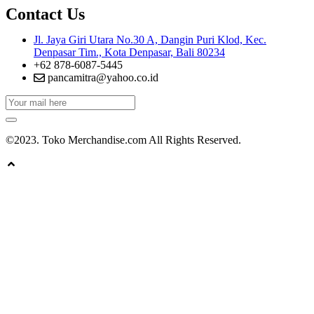
Contact Us
Jl. Jaya Giri Utara No.30 A, Dangin Puri Klod, Kec.
Denpasar Tim., Kota Denpasar, Bali 80234
+62 878-6087-5445
pancamitra@yahoo.co.id
©2023. Toko Merchandise.com All Rights Reserved.