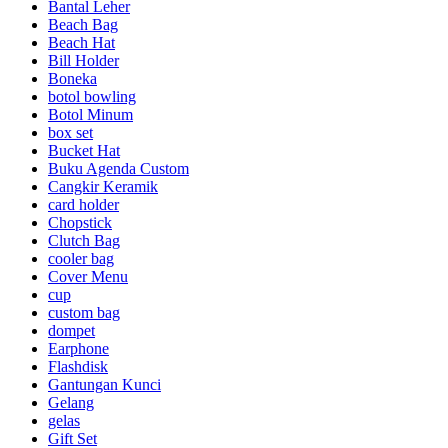
Bantal Leher
Beach Bag
Beach Hat
Bill Holder
Boneka
botol bowling
Botol Minum
box set
Bucket Hat
Buku Agenda Custom
Cangkir Keramik
card holder
Chopstick
Clutch Bag
cooler bag
Cover Menu
cup
custom bag
dompet
Earphone
Flashdisk
Gantungan Kunci
Gelang
gelas
Gift Set