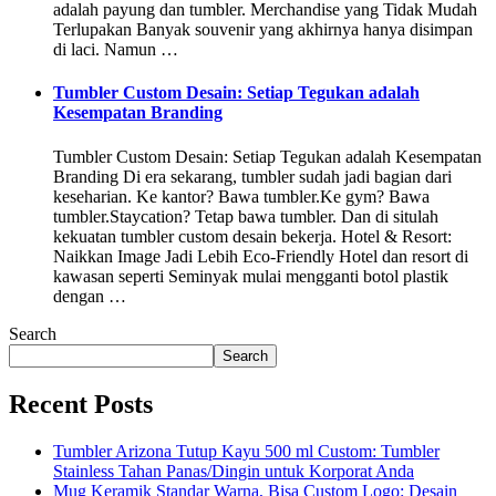
adalah payung dan tumbler. Merchandise yang Tidak Mudah
Terlupakan Banyak souvenir yang akhirnya hanya disimpan
di laci. Namun …
Tumbler Custom Desain: Setiap Tegukan adalah
Kesempatan Branding
Tumbler Custom Desain: Setiap Tegukan adalah Kesempatan
Branding Di era sekarang, tumbler sudah jadi bagian dari
keseharian. Ke kantor? Bawa tumbler.Ke gym? Bawa
tumbler.Staycation? Tetap bawa tumbler. Dan di situlah
kekuatan tumbler custom desain bekerja. Hotel & Resort:
Naikkan Image Jadi Lebih Eco-Friendly Hotel dan resort di
kawasan seperti Seminyak mulai mengganti botol plastik
dengan …
Search
Search
Recent Posts
Tumbler Arizona Tutup Kayu 500 ml Custom: Tumbler
Stainless Tahan Panas/Dingin untuk Korporat Anda
Mug Keramik Standar Warna, Bisa Custom Logo: Desain