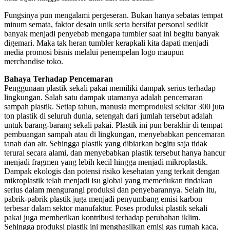
Fungsinya pun mengalami pergeseran. Bukan hanya sebatas tempat
minum semata, faktor desain unik serta bersifat personal sedikit
banyak menjadi penyebab mengapa tumbler saat ini begitu banyak
digemari. Maka tak heran tumbler kerapkali kita dapati menjadi
media promosi bisnis melalui penempelan logo maupun
merchandise toko.
Bahaya Terhadap Pencemaran
Penggunaan plastik sekali pakai memiliki dampak serius terhadap
lingkungan. Salah satu dampak utamanya adalah pencemaran
sampah plastik. Setiap tahun, manusia memproduksi sekitar 300 juta
ton plastik di seluruh dunia, setengah dari jumlah tersebut adalah
untuk barang-barang sekali pakai. Plastik ini pun berakhir di tempat
pembuangan sampah atau di lingkungan, menyebabkan pencemaran
tanah dan air. Sehingga plastik yang dibiarkan begitu saja tidak
terurai secara alami, dan menyebabkan plastik tersebut hanya hancur
menjadi fragmen yang lebih kecil hingga menjadi mikroplastik.
Dampak ekologis dan potensi risiko kesehatan yang terkait dengan
mikroplastik telah menjadi isu global yang memerlukan tindakan
serius dalam mengurangi produksi dan penyebarannya. Selain itu,
pabrik-pabrik plastik juga menjadi penyumbang emisi karbon
terbesar dalam sektor manufaktur. Poses produksi plastik sekali
pakai juga memberikan kontribusi terhadap perubahan iklim.
Sehingga produksi plastik ini menghasilkan emisi gas rumah kaca,