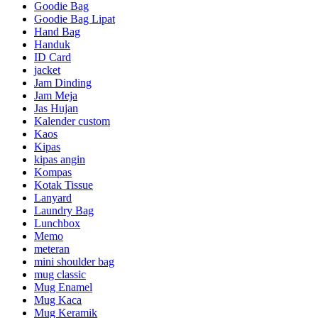
Goodie Bag
Goodie Bag Lipat
Hand Bag
Handuk
ID Card
jacket
Jam Dinding
Jam Meja
Jas Hujan
Kalender custom
Kaos
Kipas
kipas angin
Kompas
Kotak Tissue
Lanyard
Laundry Bag
Lunchbox
Memo
meteran
mini shoulder bag
mug classic
Mug Enamel
Mug Kaca
Mug Keramik