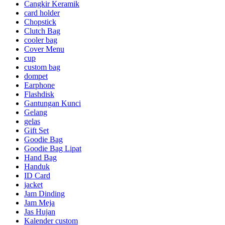
Cangkir Keramik
card holder
Chopstick
Clutch Bag
cooler bag
Cover Menu
cup
custom bag
dompet
Earphone
Flashdisk
Gantungan Kunci
Gelang
gelas
Gift Set
Goodie Bag
Goodie Bag Lipat
Hand Bag
Handuk
ID Card
jacket
Jam Dinding
Jam Meja
Jas Hujan
Kalender custom