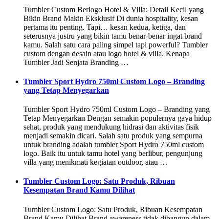
Tumbler Custom Berlogo Hotel & Villa: Detail Kecil yang
Bikin Brand Makin Eksklusif Di dunia hospitality, kesan
pertama itu penting. Tapi… kesan kedua, ketiga, dan
seterusnya justru yang bikin tamu benar-benar ingat brand
kamu. Salah satu cara paling simpel tapi powerful? Tumbler
custom dengan desain atau logo hotel & villa. Kenapa
Tumbler Jadi Senjata Branding …
Tumbler Sport Hydro 750ml Custom Logo – Branding
yang Tetap Menyegarkan
Tumbler Sport Hydro 750ml Custom Logo – Branding yang
Tetap Menyegarkan Dengan semakin populernya gaya hidup
sehat, produk yang mendukung hidrasi dan aktivitas fisik
menjadi semakin dicari. Salah satu produk yang sempurna
untuk branding adalah tumbler Sport Hydro 750ml custom
logo. Baik itu untuk tamu hotel yang berlibur, pengunjung
villa yang menikmati kegiatan outdoor, atau …
Tumbler Custom Logo: Satu Produk, Ribuan
Kesempatan Brand Kamu Dilihat
Tumbler Custom Logo: Satu Produk, Ribuan Kesempatan
Brand Kamu Dilihat Brand awareness tidak dibangun dalam