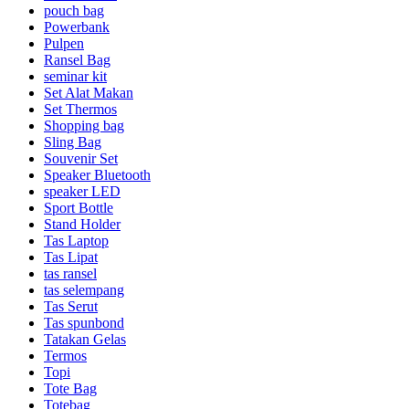
pouch bag
Powerbank
Pulpen
Ransel Bag
seminar kit
Set Alat Makan
Set Thermos
Shopping bag
Sling Bag
Souvenir Set
Speaker Bluetooth
speaker LED
Sport Bottle
Stand Holder
Tas Laptop
Tas Lipat
tas ransel
tas selempang
Tas Serut
Tas spunbond
Tatakan Gelas
Termos
Topi
Tote Bag
Totebag