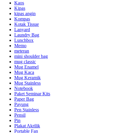
Kaos
Kipas
kipas angin
Kompas
Kotak Tissue
Lanyard
Laundry Bag
Lunchbox
Memo
meteran
mini shoulder bag
mug classic
Mug Enamel
Mug Kaca
Mug Keramik
Mug Stainless
Notebook
Paket Seminar Kits
Paper Bag
Payung
Pen Stainless
Pensil
Pin
Plakat Akrilik
Portable Fan