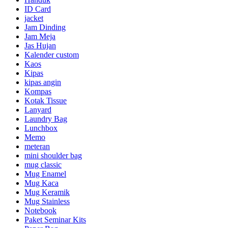
ID Card
jacket
Jam Dinding
Jam Meja
Jas Hujan
Kalender custom
Kaos
Kipas
kipas angin
Kompas
Kotak Tissue
Lanyard
Laundry Bag
Lunchbox
Memo
meteran
mini shoulder bag
mug classic
Mug Enamel
Mug Kaca
Mug Keramik
Mug Stainless
Notebook
Paket Seminar Kits