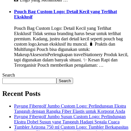
Pouch Bag Custom Logo: Detail Kecil yang Terlihat
Eksklusif
Pouch Bag Custom Logo: Detail Kecil yang Terlihat
Eksklusif Tidak semua branding harus besar untuk terlihat
premium. Kadang, justru dari detail kecil seperti pouch bag
custom logo,kesan eksklusif itu muncul. 🧳 Praktis dan
Multifungsi Pouch bisa digunakan untuk:
MakeupAksesorisPerlengkapan travelStationery Produk kecil,
tapi digunakan dalam banyak situasi. ✨ Kesan Rapi dan
Terorganisir Pouch memberikan pengalaman: …
Search
Search
Recent Posts
Payung Fibergolf Jumbo Custom Logo: Perlindungan Ekstra
Tangguh dengan Rangka Fiber Elastis untuk Korporat Anda
Payung Fibergolf Jumbo Susun Custom Logo: Perlindungan
Ekstra Dobel Susun yang Tangguh Hadapi Segala Cuaca
Tumbler Arizona 750 ml Custom Logo: Tumbler Berkapasitas