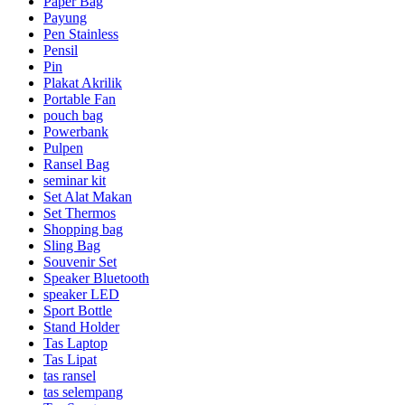
Paper Bag
Payung
Pen Stainless
Pensil
Pin
Plakat Akrilik
Portable Fan
pouch bag
Powerbank
Pulpen
Ransel Bag
seminar kit
Set Alat Makan
Set Thermos
Shopping bag
Sling Bag
Souvenir Set
Speaker Bluetooth
speaker LED
Sport Bottle
Stand Holder
Tas Laptop
Tas Lipat
tas ransel
tas selempang