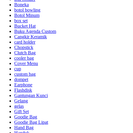
Boneka
botol bowling
Botol Minum
box set
Bucket Hat
Buku Agenda Custom
Cangkir Keramik
card holder
Chopstick
Clutch Bag
cooler bag
Cover Menu
cup
custom bag
dompet
Earphone
Flashdisk
Gantungan Kunci
Gelang
gelas
Gift Set
Goodie Bag
Goodie Bag Lipat
Hand Bag
Handuk