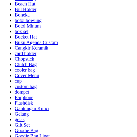
Beach Hat
Bill Holder
Boneka
botol bowling
Botol Minum
box set
Bucket Hat
Buku Agenda Custom
Cangkir Keramik
card holder
Chopstick
Clutch Bag
cooler bag
Cover Menu
cup
custom bag
dompet
Earphone
Flashdisk
Gantungan Kunci
Gelang
gelas
Gift Set
Goodie Bag
Goodie Bag Lipat