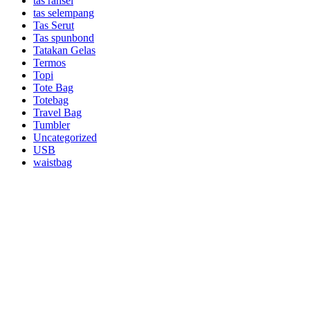
tas ransel
tas selempang
Tas Serut
Tas spunbond
Tatakan Gelas
Termos
Topi
Tote Bag
Totebag
Travel Bag
Tumbler
Uncategorized
USB
waistbag