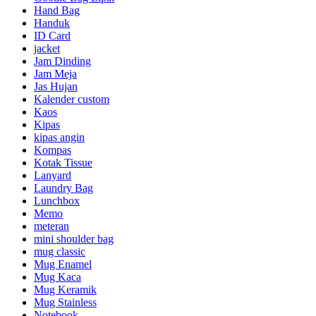
Hand Bag
Handuk
ID Card
jacket
Jam Dinding
Jam Meja
Jas Hujan
Kalender custom
Kaos
Kipas
kipas angin
Kompas
Kotak Tissue
Lanyard
Laundry Bag
Lunchbox
Memo
meteran
mini shoulder bag
mug classic
Mug Enamel
Mug Kaca
Mug Keramik
Mug Stainless
Notebook