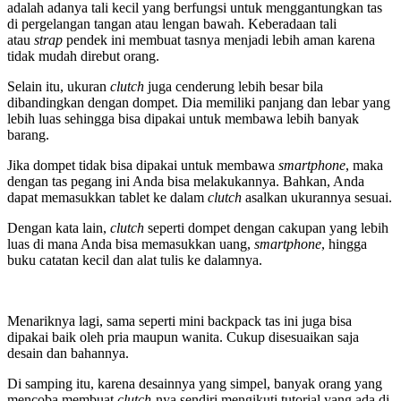
adalah adanya tali kecil yang berfungsi untuk menggantungkan tas
di pergelangan tangan atau lengan bawah. Keberadaan tali
atau
strap
pendek ini membuat tasnya menjadi lebih aman karena
tidak mudah direbut orang.
Selain itu, ukuran
clutch
juga cenderung lebih besar bila
dibandingkan dengan dompet. Dia memiliki panjang dan lebar yang
lebih luas sehingga bisa dipakai untuk membawa lebih banyak
barang.
Jika dompet tidak bisa dipakai untuk membawa
smartphone
, maka
dengan tas pegang ini Anda bisa melakukannya. Bahkan, Anda
dapat memasukkan tablet ke dalam
clutch
asalkan ukurannya sesuai.
Dengan kata lain,
clutch
seperti dompet dengan cakupan yang lebih
luas di mana Anda bisa memasukkan uang,
smartphone
, hingga
buku catatan kecil dan alat tulis ke dalamnya.
Menariknya lagi, sama seperti mini backpack tas ini juga bisa
dipakai baik oleh pria maupun wanita. Cukup disesuaikan saja
desain dan bahannya.
Di samping itu, karena desainnya yang simpel, banyak orang yang
mencoba membuat
clutch
-nya sendiri mengikuti tutorial yang ada di