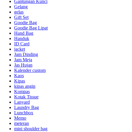
Gantungan Kunci
Gelang
gelas
Gift Set
Goodie Bag
Goodie Bag Lipat
Hand Bag
Handuk
ID Card
jacket
Jam Dinding
Jam Meja
Jas Hujan
Kalender custom
Kaos
Kipas
kipas angin
Kompas
Kotak Tissue
Lanyard
Laundry Bag
Lunchbox
Memo
meteran
mini shoulder bag