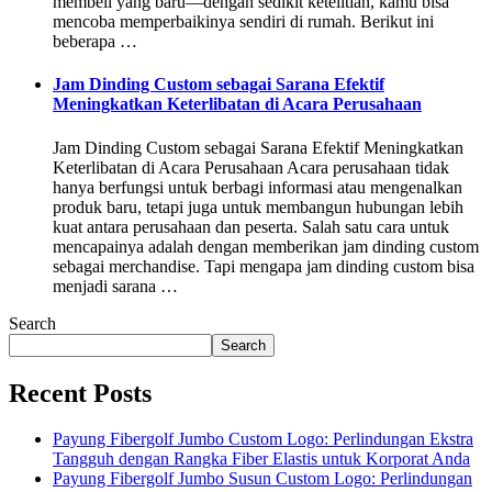
membeli yang baru—dengan sedikit ketelitian, kamu bisa
mencoba memperbaikinya sendiri di rumah. Berikut ini
beberapa …
Jam Dinding Custom sebagai Sarana Efektif
Meningkatkan Keterlibatan di Acara Perusahaan
Jam Dinding Custom sebagai Sarana Efektif Meningkatkan
Keterlibatan di Acara Perusahaan Acara perusahaan tidak
hanya berfungsi untuk berbagi informasi atau mengenalkan
produk baru, tetapi juga untuk membangun hubungan lebih
kuat antara perusahaan dan peserta. Salah satu cara untuk
mencapainya adalah dengan memberikan jam dinding custom
sebagai merchandise. Tapi mengapa jam dinding custom bisa
menjadi sarana …
Search
Search
Recent Posts
Payung Fibergolf Jumbo Custom Logo: Perlindungan Ekstra
Tangguh dengan Rangka Fiber Elastis untuk Korporat Anda
Payung Fibergolf Jumbo Susun Custom Logo: Perlindungan