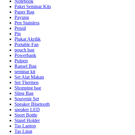
Notebook
Paket Seminar Kits
Paper Bag
Payung
Pen Stainless
Pensil
Pin
Plakat Akrilik
Portable Fan
pouch bag
Powerbank
Pulpen
Ransel Bag
seminar kit
Set Alat Makan
Set Thermos
Shopping bag
Sling Bag
Souvenir Set
Speaker Bluetooth
speaker LED
Sport Bottle
Stand Holder
Tas Laptop
Tas Lipat