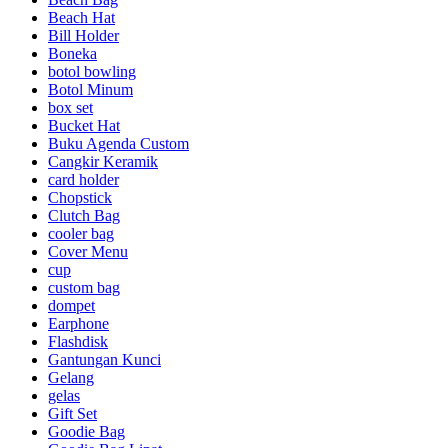
Beach Hat
Bill Holder
Boneka
botol bowling
Botol Minum
box set
Bucket Hat
Buku Agenda Custom
Cangkir Keramik
card holder
Chopstick
Clutch Bag
cooler bag
Cover Menu
cup
custom bag
dompet
Earphone
Flashdisk
Gantungan Kunci
Gelang
gelas
Gift Set
Goodie Bag