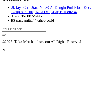
Jl. Jaya Giri Utara No.30 A, Dangin Puri Klod, Kec.
Denpasar Tim., Kota Denpasar, Bali 80234
+62 878-6087-5445
pancamitra@yahoo.co.id
©2023. Toko Merchandise.com All Rights Reserved.