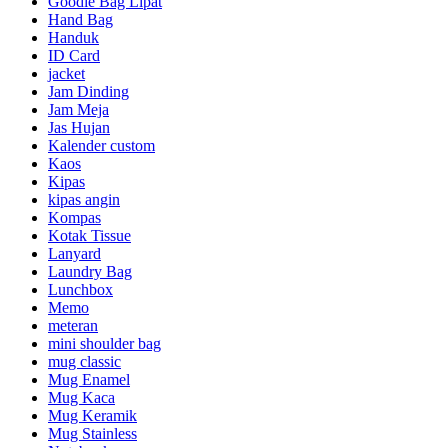
Goodie Bag Lipat
Hand Bag
Handuk
ID Card
jacket
Jam Dinding
Jam Meja
Jas Hujan
Kalender custom
Kaos
Kipas
kipas angin
Kompas
Kotak Tissue
Lanyard
Laundry Bag
Lunchbox
Memo
meteran
mini shoulder bag
mug classic
Mug Enamel
Mug Kaca
Mug Keramik
Mug Stainless